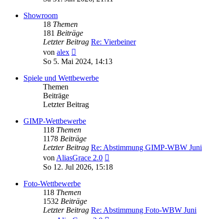
Showroom
18
Themen
181
Beiträge
Letzter Beitrag
Re: Vierbeiner
Neuester
von
alex
Beitrag
So 5. Mai 2024, 14:13
Spiele und Wettbewerbe
Themen
Beiträge
Letzter Beitrag
GIMP-Wettbewerbe
118
Themen
1178
Beiträge
Letzter Beitrag
Re: Abstimmung GIMP-WBW Juni
Neuester
von
AliasGrace 2.0
Beitrag
So 12. Jul 2026, 15:18
Foto-Wettbewerbe
118
Themen
1532
Beiträge
Letzter Beitrag
Re: Abstimmung Foto-WBW Juni
Neuester