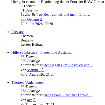
Hier geht es um die Bearbeitung deiner Fotos im RAW-Format
8
Themen
81
Beiträge
Letzter Beitrag
Re: Tutorials und mehr für di…
Neuester
von
Geliang
Beitrag
Di 2. Jun 2026, 20:28
Inkscape
Themen
Beiträge
Letzter Beitrag
Hilfe zu Inkscape - Fragen und Austausch
38
Themen
339
Beiträge
Letzter Beitrag
Re: Fragen zum Einstellen von…
Neuester
von
MartinB.
Beitrag
So 2. Aug 2026, 21:20
Tutorien / Anleitungen
66
Themen
368
Beiträge
Letzter Beitrag
Re: Flicken 9 Radialer Farbve…
Neuester
von
ava
Beitrag
Sa 31. Jan 2026, 21:11