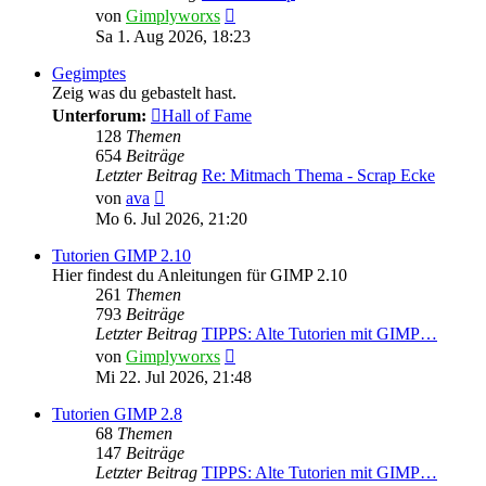
Neuester
von
Gimplyworxs
Beitrag
Sa 1. Aug 2026, 18:23
Gegimptes
Zeig was du gebastelt hast.
Unterforum:
Hall of Fame
128
Themen
654
Beiträge
Letzter Beitrag
Re: Mitmach Thema - Scrap Ecke
Neuester
von
ava
Beitrag
Mo 6. Jul 2026, 21:20
Tutorien GIMP 2.10
Hier findest du Anleitungen für GIMP 2.10
261
Themen
793
Beiträge
Letzter Beitrag
TIPPS: Alte Tutorien mit GIMP…
Neuester
von
Gimplyworxs
Beitrag
Mi 22. Jul 2026, 21:48
Tutorien GIMP 2.8
68
Themen
147
Beiträge
Letzter Beitrag
TIPPS: Alte Tutorien mit GIMP…