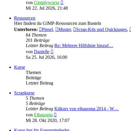
Neuester
von
Gimplyworxs
Beitrag
Mi 22. Jul 2026, 21:48
Ressourcen
Hier findest du GIMP-Ressourcen zum Basteln
Unterforen:
Pinsel
,
Muster
,
Scrap-Kits und Quickpages
,
84
Themen
201
Beiträge
Letzter Beitrag
Re: Mehrere Hilfslinie hinzuf…
Neuester
von
Danielle
Beitrag
Sa 25. Jul 2026, 16:00
Kurse
Themen
Beiträge
Letzter Beitrag
Scrapkurse
5
Themen
5
Beiträge
Letzter Beitrag
Kitkurs von eibauoma 2014 - W…
Neuester
von
Eibauoma
Beitrag
Mi 28. Okt 2020, 17:07
Kurse frei für Forenmitglieder