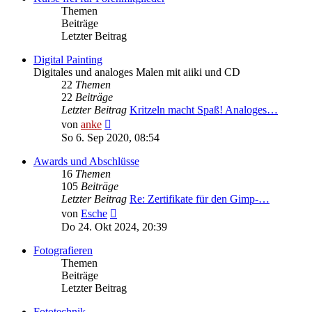
Themen
Beiträge
Letzter Beitrag
Digital Painting
Digitales und analoges Malen mit aiiki und CD
22
Themen
22
Beiträge
Letzter Beitrag
Kritzeln macht Spaß! Analoges…
Neuester
von
anke
Beitrag
So 6. Sep 2020, 08:54
Awards und Abschlüsse
16
Themen
105
Beiträge
Letzter Beitrag
Re: Zertifikate für den Gimp-…
Neuester
von
Esche
Beitrag
Do 24. Okt 2024, 20:39
Fotografieren
Themen
Beiträge
Letzter Beitrag
Fototechnik