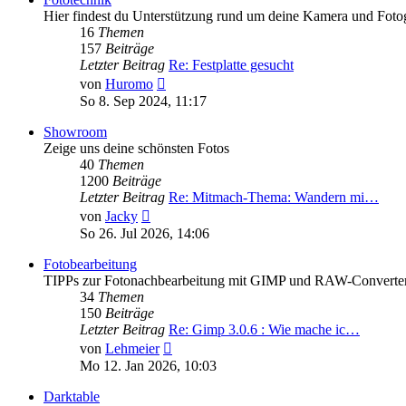
Hier findest du Unterstützung rund um deine Kamera und Fotog
16
Themen
157
Beiträge
Letzter Beitrag
Re: Festplatte gesucht
Neuester
von
Huromo
Beitrag
So 8. Sep 2024, 11:17
Showroom
Zeige uns deine schönsten Fotos
40
Themen
1200
Beiträge
Letzter Beitrag
Re: Mitmach-Thema: Wandern mi…
Neuester
von
Jacky
Beitrag
So 26. Jul 2026, 14:06
Fotobearbeitung
TIPPs zur Fotonachbearbeitung mit GIMP und RAW-Converte
34
Themen
150
Beiträge
Letzter Beitrag
Re: Gimp 3.0.6 : Wie mache ic…
Neuester
von
Lehmeier
Beitrag
Mo 12. Jan 2026, 10:03
Darktable