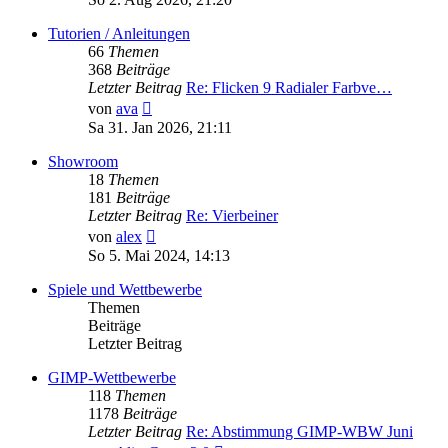
Tutorien / Anleitungen
66
Themen
368
Beiträge
Letzter Beitrag
Re: Flicken 9 Radialer Farbve…
Neuester
von
ava
Beitrag
Sa 31. Jan 2026, 21:11
Showroom
18
Themen
181
Beiträge
Letzter Beitrag
Re: Vierbeiner
Neuester
von
alex
Beitrag
So 5. Mai 2024, 14:13
Spiele und Wettbewerbe
Themen
Beiträge
Letzter Beitrag
GIMP-Wettbewerbe
118
Themen
1178
Beiträge
Letzter Beitrag
Re: Abstimmung GIMP-WBW Juni