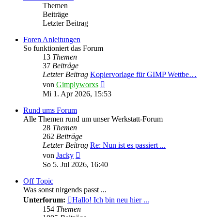
Themen
Beiträge
Letzter Beitrag
Foren Anleitungen
So funktioniert das Forum
13
Themen
37
Beiträge
Letzter Beitrag
Kopiervorlage für GIMP Wettbe…
Neuester
von
Gimplyworxs
Beitrag
Mi 1. Apr 2026, 15:53
Rund ums Forum
Alle Themen rund um unser Werkstatt-Forum
28
Themen
262
Beiträge
Letzter Beitrag
Re: Nun ist es passiert ...
Neuester
von
Jacky
Beitrag
So 5. Jul 2026, 16:40
Off Topic
Was sonst nirgends passt ...
Unterforum:
Hallo! Ich bin neu hier ...
154
Themen