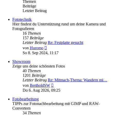
Themen
Beiträge
Letzter Beitrag
Fototechnik
Hier findest du Unterstützung rund um deine Kamera und
Fotografieren
16
Themen
157
Beiträge
Letzter Beitrag
Re: Festplatte gesucht
Neuester
von
Huromo
Beitrag
So 8. Sep 2024, 11:17
Showroom
Zeige uns deine schönsten Fotos
40
Themen
1201
Beiträge
Letzter Beitrag
Re: Mitmach-Thema: Wandern mi…
Neuester
von
BertholdSW
Beitrag
Do 6. Aug 2026, 09:25
Fotobearbeitung
TIPPs zur Fotonachbearbeitung mit GIMP und RAW-
Convertern
34
Themen