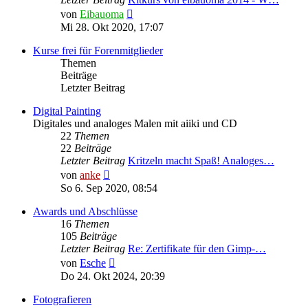
Neuester
von
Eibauoma
Beitrag
Mi 28. Okt 2020, 17:07
Kurse frei für Forenmitglieder
Themen
Beiträge
Letzter Beitrag
Digital Painting
Digitales und analoges Malen mit aiiki und CD
22
Themen
22
Beiträge
Letzter Beitrag
Kritzeln macht Spaß! Analoges…
Neuester
von
anke
Beitrag
So 6. Sep 2020, 08:54
Awards und Abschlüsse
16
Themen
105
Beiträge
Letzter Beitrag
Re: Zertifikate für den Gimp-…
Neuester
von
Esche
Beitrag
Do 24. Okt 2024, 20:39
Fotografieren