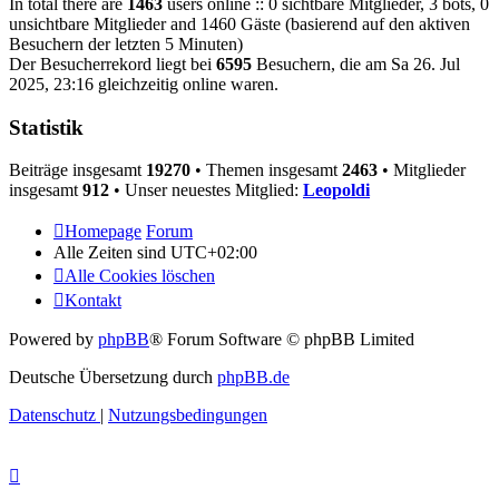
In total there are
1463
users online :: 0 sichtbare Mitglieder, 3 bots, 0
unsichtbare Mitglieder and 1460 Gäste (basierend auf den aktiven
Besuchern der letzten 5 Minuten)
Der Besucherrekord liegt bei
6595
Besuchern, die am Sa 26. Jul
2025, 23:16 gleichzeitig online waren.
Statistik
Beiträge insgesamt
19270
• Themen insgesamt
2463
• Mitglieder
insgesamt
912
• Unser neuestes Mitglied:
Leopoldi
Homepage
Forum
Alle Zeiten sind
UTC+02:00
Alle Cookies löschen
Kontakt
Powered by
phpBB
® Forum Software © phpBB Limited
Deutsche Übersetzung durch
phpBB.de
Datenschutz
|
Nutzungsbedingungen