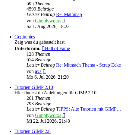
695
Themen
4599
Beiträge
Letzter Beitrag
Re: Mathmap
Neuester
von
Gimplyworxs
Beitrag
Sa 1. Aug 2026, 18:23
Gegimptes
Zeig was du gebastelt hast.
Unterforum:
Hall of Fame
128
Themen
654
Beiträge
Letzter Beitrag
Re: Mitmach Thema - Scrap Ecke
Neuester
von
ava
Beitrag
Mo 6. Jul 2026, 21:20
Tutorien GIMP 2.10
Hier findest du Anleitungen für GIMP 2.10
261
Themen
793
Beiträge
Letzter Beitrag
TIPPS: Alte Tutorien mit GIMP…
Neuester
von
Gimplyworxs
Beitrag
Mi 22. Jul 2026, 21:48
Tutorien GIMP 2.8