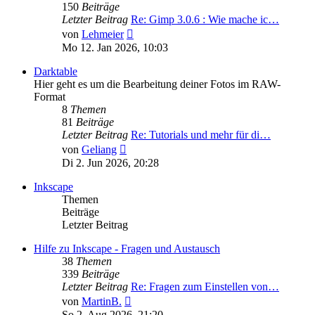
150
Beiträge
Letzter Beitrag
Re: Gimp 3.0.6 : Wie mache ic…
Neuester
von
Lehmeier
Beitrag
Mo 12. Jan 2026, 10:03
Darktable
Hier geht es um die Bearbeitung deiner Fotos im RAW-
Format
8
Themen
81
Beiträge
Letzter Beitrag
Re: Tutorials und mehr für di…
Neuester
von
Geliang
Beitrag
Di 2. Jun 2026, 20:28
Inkscape
Themen
Beiträge
Letzter Beitrag
Hilfe zu Inkscape - Fragen und Austausch
38
Themen
339
Beiträge
Letzter Beitrag
Re: Fragen zum Einstellen von…
Neuester
von
MartinB.
Beitrag
So 2. Aug 2026, 21:20