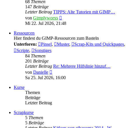
68
Themen
147
Beiträge
Letzter Beitrag
TIPPS: Alte Tutorien mit GIMP…
Neuester
von
Gimplyworxs
Beitrag
Mi 22. Jul 2026, 21:48
Ressourcen
Hier findest du GIMP-Ressourcen zum Basteln
Unterforen:
Pinsel
,
Muster
,
Scrap-Kits und Quickpages
,
Scripte
,
Sonstiges
84
Themen
201
Beiträge
Letzter Beitrag
Re: Mehrere Hilfslinie hinzuf…
Neuester
von
Danielle
Beitrag
Sa 25. Jul 2026, 16:00
Kurse
Themen
Beiträge
Letzter Beitrag
Scrapkurse
5
Themen
5
Beiträge
Letzter Beitrag
Kitkurs von eibauoma 2014 - W…