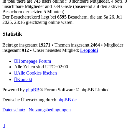
In total there are
743
users online :: 0 sichtbare Mitglieder, 4 bots, 0
unsichtbare Mitglieder and 739 Gäste (basierend auf den aktiven
Besuchern der letzten 5 Minuten)
Der Besucherrekord liegt bei
6595
Besuchern, die am Sa 26. Jul
2025, 23:16 gleichzeitig online waren.
Statistik
Beiträge insgesamt
19271
• Themen insgesamt
2464
• Mitglieder
insgesamt
912
• Unser neuestes Mitglied:
Leopoldi
Homepage
Forum
Alle Zeiten sind
UTC+02:00
Alle Cookies löschen
Kontakt
Powered by
phpBB
® Forum Software © phpBB Limited
Deutsche Übersetzung durch
phpBB.de
Datenschutz
|
Nutzungsbedingungen