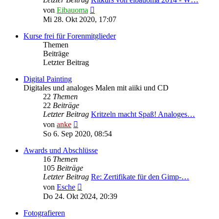
Neuester
von
Eibauoma
Beitrag
Mi 28. Okt 2020, 17:07
Kurse frei für Forenmitglieder
Themen
Beiträge
Letzter Beitrag
Digital Painting
Digitales und analoges Malen mit aiiki und CD
22
Themen
22
Beiträge
Letzter Beitrag
Kritzeln macht Spaß! Analoges…
Neuester
von
anke
Beitrag
So 6. Sep 2020, 08:54
Awards und Abschlüsse
16
Themen
105
Beiträge
Letzter Beitrag
Re: Zertifikate für den Gimp-…
Neuester
von
Esche
Beitrag
Do 24. Okt 2024, 20:39
Fotografieren