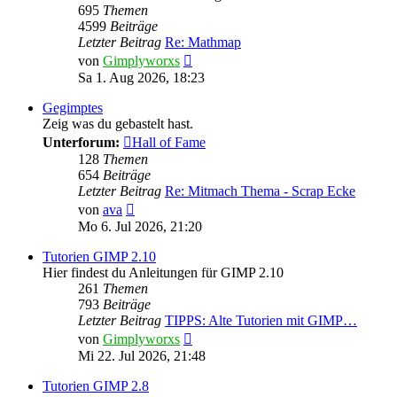
695
Themen
4599
Beiträge
Letzter Beitrag
Re: Mathmap
Neuester
von
Gimplyworxs
Beitrag
Sa 1. Aug 2026, 18:23
Gegimptes
Zeig was du gebastelt hast.
Unterforum:
Hall of Fame
128
Themen
654
Beiträge
Letzter Beitrag
Re: Mitmach Thema - Scrap Ecke
Neuester
von
ava
Beitrag
Mo 6. Jul 2026, 21:20
Tutorien GIMP 2.10
Hier findest du Anleitungen für GIMP 2.10
261
Themen
793
Beiträge
Letzter Beitrag
TIPPS: Alte Tutorien mit GIMP…
Neuester
von
Gimplyworxs
Beitrag
Mi 22. Jul 2026, 21:48
Tutorien GIMP 2.8