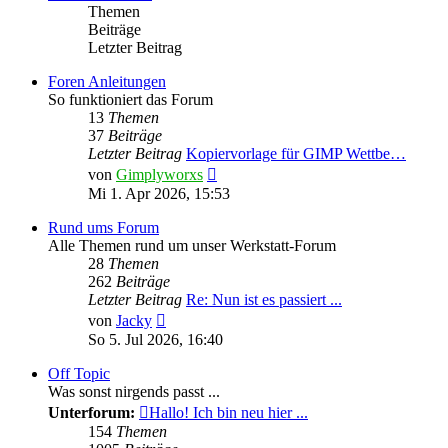
Themen
Beiträge
Letzter Beitrag
Foren Anleitungen
So funktioniert das Forum
13
Themen
37
Beiträge
Letzter Beitrag
Kopiervorlage für GIMP Wettbe…
Neuester
von
Gimplyworxs
Beitrag
Mi 1. Apr 2026, 15:53
Rund ums Forum
Alle Themen rund um unser Werkstatt-Forum
28
Themen
262
Beiträge
Letzter Beitrag
Re: Nun ist es passiert ...
Neuester
von
Jacky
Beitrag
So 5. Jul 2026, 16:40
Off Topic
Was sonst nirgends passt ...
Unterforum:
Hallo! Ich bin neu hier ...
154
Themen