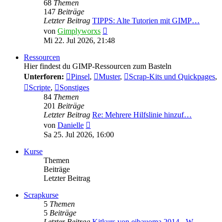
68
Themen
147
Beiträge
Letzter Beitrag
TIPPS: Alte Tutorien mit GIMP…
Neuester
von
Gimplyworxs
Beitrag
Mi 22. Jul 2026, 21:48
Ressourcen
Hier findest du GIMP-Ressourcen zum Basteln
Unterforen:
Pinsel
,
Muster
,
Scrap-Kits und Quickpages
,
Scripte
,
Sonstiges
84
Themen
201
Beiträge
Letzter Beitrag
Re: Mehrere Hilfslinie hinzuf…
Neuester
von
Danielle
Beitrag
Sa 25. Jul 2026, 16:00
Kurse
Themen
Beiträge
Letzter Beitrag
Scrapkurse
5
Themen
5
Beiträge
Letzter Beitrag
Kitkurs von eibauoma 2014 - W…