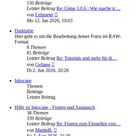
150
Beiträge
Letzter Beitrag
Re: Gimp 3.0.6 : Wie mache ic…
Neuester
von
Lehmeier
Beitrag
Mo 12. Jan 2026, 10:03
Darktable
Hier geht es um die Bearbeitung deiner Fotos im RAW-
Format
8
Themen
81
Beiträge
Letzter Beitrag
Re: Tutorials und mehr für di…
Neuester
von
Geliang
Beitrag
Di 2. Jun 2026, 20:28
Inkscape
Themen
Beiträge
Letzter Beitrag
Hilfe zu Inkscape - Fragen und Austausch
38
Themen
339
Beiträge
Letzter Beitrag
Re: Fragen zum Einstellen von…
Neuester
von
MartinB.
Beitrag
So 2. Aug 2026, 21:20