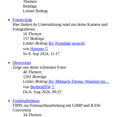
Themen
Beiträge
Letzter Beitrag
Fototechnik
Hier findest du Unterstützung rund um deine Kamera und
Fotografieren
16
Themen
157
Beiträge
Letzter Beitrag
Re: Festplatte gesucht
Neuester
von
Huromo
Beitrag
So 8. Sep 2024, 11:17
Showroom
Zeige uns deine schönsten Fotos
40
Themen
1201
Beiträge
Letzter Beitrag
Re: Mitmach-Thema: Wandern mi…
Neuester
von
BertholdSW
Beitrag
Do 6. Aug 2026, 09:25
Fotobearbeitung
TIPPs zur Fotonachbearbeitung mit GIMP und RAW-
Convertern
34
Themen