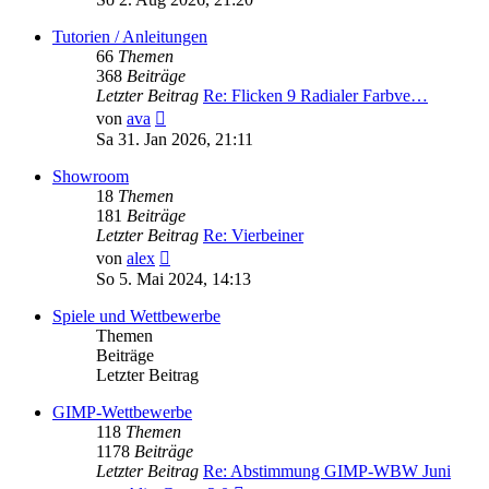
Tutorien / Anleitungen
66
Themen
368
Beiträge
Letzter Beitrag
Re: Flicken 9 Radialer Farbve…
Neuester
von
ava
Beitrag
Sa 31. Jan 2026, 21:11
Showroom
18
Themen
181
Beiträge
Letzter Beitrag
Re: Vierbeiner
Neuester
von
alex
Beitrag
So 5. Mai 2024, 14:13
Spiele und Wettbewerbe
Themen
Beiträge
Letzter Beitrag
GIMP-Wettbewerbe
118
Themen
1178
Beiträge
Letzter Beitrag
Re: Abstimmung GIMP-WBW Juni