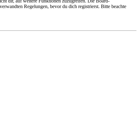
cht dir, auf weitere Funktionen zuzugreifen. Die Board-
erwandten Regelungen, bevor du dich registrierst. Bitte beachte