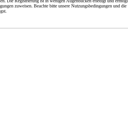
n. Die Registrierung ist in wenigen Augenblicken erledigt und ermögli
tigungen zuweisen. Beachte bitte unsere Nutzungsbedingungen und die v
gst.