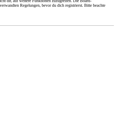
cht dir, auf weitere Funktionen zuzugreifen. Die Board-
erwandten Regelungen, bevor du dich registrierst. Bitte beachte