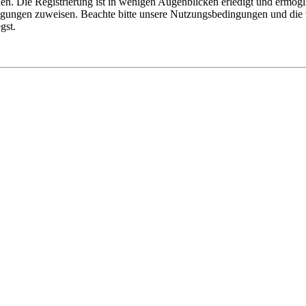
n. Die Registrierung ist in wenigen Augenblicken erledigt und ermögli
tigungen zuweisen. Beachte bitte unsere Nutzungsbedingungen und die v
gst.