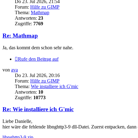
Do 23. Jul 2026, 21:54
Forum:
Hilfe zu GIMP
Thema:
Mathmap
Antworten:
23
Zugriffe:
7769
Re: Mathmap
Ja, das kommt dem schon sehr nahe.
Rufe den Beitrag auf
von
ava
Do 23. Jul 2026, 20:16
Forum:
Hilfe zu GIMP
Thema:
Wie installiere ich G'mic
Antworten:
10
Zugriffe:
10773
Re: Wie installiere ich G'mic
Liebe Danielle,
hier wäre die fehlende libnghttp3-9 dll-Datei. Zuerst entpacken, dan
libnghttp3-9.zip