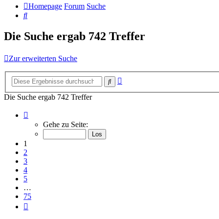
Homepage
Forum
Suche
Suche
Die Suche ergab 742 Treffer
Zur erweiterten Suche
Erweiterte
Suche
Suche
Die Suche ergab 742 Treffer
Seite
1
Gehe zu Seite:
von
75
1
2
3
4
5
…
75
Nächste