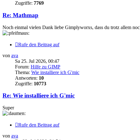
Zugriffe:
7769
Re: Mathmap
Noch einmal vielen Dank liebe Gimplyworxs, dass du trotz allem noch
Rufe den Beitrag auf
von
ava
Sa 25. Jul 2026, 00:47
Forum:
Hilfe zu GIMP
Thema:
Wie installiere ich G'mic
Antworten:
10
Zugriffe:
10773
Re: Wie installiere ich G'mic
Super
Rufe den Beitrag auf
von
ava