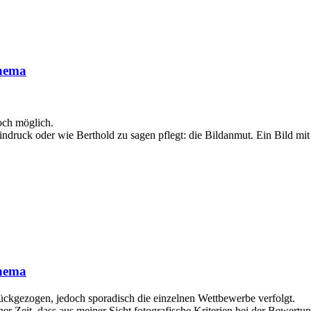
thema
och möglich.
druck oder wie Berthold zu sagen pflegt: die Bildanmut. Ein Bild mit R
thema
ückgezogen, jedoch sporadisch die einzelnen Wettbewerbe verfolgt.
 Zeit, dass aus meiner Sicht fotografische Kriterien bei der Bewertun