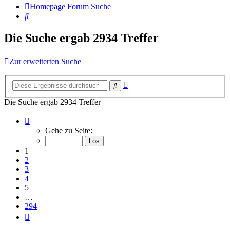
Homepage
Forum
Suche
Suche
Die Suche ergab 2934 Treffer
Zur erweiterten Suche
Erweiterte
Suche
Suche
Die Suche ergab 2934 Treffer
Seite
1
Gehe zu Seite:
von
294
1
2
3
4
5
…
294
Nächste