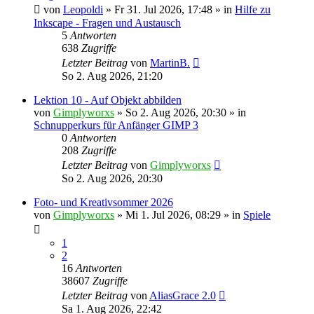
von
Leopoldi
»
Fr 31. Jul 2026, 17:48
» in
Hilfe zu
Inkscape - Fragen und Austausch
5
Antworten
638
Zugriffe
Letzter Beitrag
von
MartinB.
So 2. Aug 2026, 21:20
Lektion 10 - Auf Objekt abbilden
von
Gimplyworxs
»
So 2. Aug 2026, 20:30
» in
Schnupperkurs für Anfänger GIMP 3
0
Antworten
208
Zugriffe
Letzter Beitrag
von
Gimplyworxs
So 2. Aug 2026, 20:30
Foto- und Kreativsommer 2026
von
Gimplyworxs
»
Mi 1. Jul 2026, 08:29
» in
Spiele
1
2
16
Antworten
38607
Zugriffe
Letzter Beitrag
von
AliasGrace 2.0
Sa 1. Aug 2026, 22:42