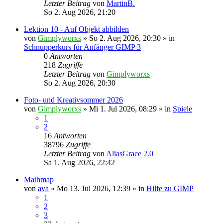
Letzter Beitrag
von
MartinB.
So 2. Aug 2026, 21:20
Lektion 10 - Auf Objekt abbilden
von
Gimplyworxs
»
So 2. Aug 2026, 20:30
» in
Schnupperkurs für Anfänger GIMP 3
0
Antworten
218
Zugriffe
Letzter Beitrag
von
Gimplyworxs
So 2. Aug 2026, 20:30
Foto- und Kreativsommer 2026
von
Gimplyworxs
»
Mi 1. Jul 2026, 08:29
» in
Spiele
1
2
16
Antworten
38796
Zugriffe
Letzter Beitrag
von
AliasGrace 2.0
Sa 1. Aug 2026, 22:42
Mathmap
von
ava
»
Mo 13. Jul 2026, 12:39
» in
Hilfe zu GIMP
1
2
3