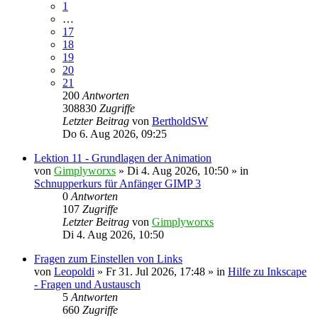
1
…
17
18
19
20
21
200
Antworten
308830
Zugriffe
Letzter Beitrag
von
BertholdSW
Do 6. Aug 2026, 09:25
Lektion 11 - Grundlagen der Animation
von
Gimplyworxs
»
Di 4. Aug 2026, 10:50
» in
Schnupperkurs für Anfänger GIMP 3
0
Antworten
107
Zugriffe
Letzter Beitrag
von
Gimplyworxs
Di 4. Aug 2026, 10:50
Fragen zum Einstellen von Links
von
Leopoldi
»
Fr 31. Jul 2026, 17:48
» in
Hilfe zu Inkscape
- Fragen und Austausch
5
Antworten
660
Zugriffe