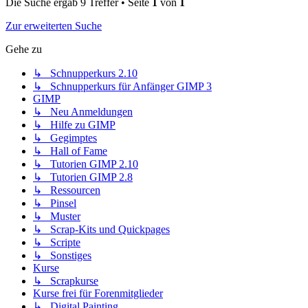
Die Suche ergab 9 Treffer • Seite
1
von
1
Zur erweiterten Suche
Gehe zu
↳ Schnupperkurs 2.10
↳ Schnupperkurs für Anfänger GIMP 3
GIMP
↳ Neu Anmeldungen
↳ Hilfe zu GIMP
↳ Gegimptes
↳ Hall of Fame
↳ Tutorien GIMP 2.10
↳ Tutorien GIMP 2.8
↳ Ressourcen
↳ Pinsel
↳ Muster
↳ Scrap-Kits und Quickpages
↳ Scripte
↳ Sonstiges
Kurse
↳ Scrapkurse
Kurse frei für Forenmitglieder
↳ Digital Painting