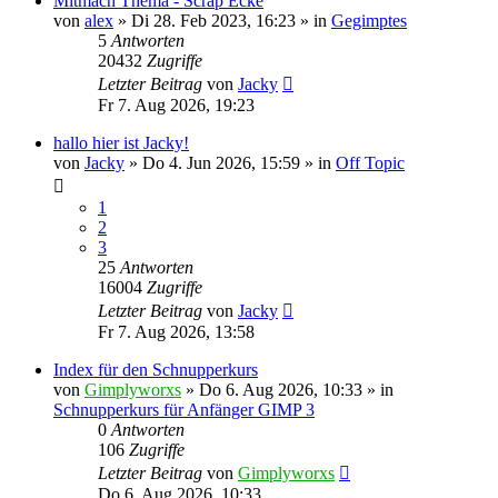
Mitmach Thema - Scrap Ecke
von
alex
»
Di 28. Feb 2023, 16:23
» in
Gegimptes
5
Antworten
20432
Zugriffe
Letzter Beitrag
von
Jacky
Fr 7. Aug 2026, 19:23
hallo hier ist Jacky!
von
Jacky
»
Do 4. Jun 2026, 15:59
» in
Off Topic
1
2
3
25
Antworten
16004
Zugriffe
Letzter Beitrag
von
Jacky
Fr 7. Aug 2026, 13:58
Index für den Schnupperkurs
von
Gimplyworxs
»
Do 6. Aug 2026, 10:33
» in
Schnupperkurs für Anfänger GIMP 3
0
Antworten
106
Zugriffe
Letzter Beitrag
von
Gimplyworxs
Do 6. Aug 2026, 10:33