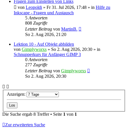
Fragen zum Einstellen von Links
von
Leopoldi
»
Fr 31. Jul 2026, 17:48
» in
Hilfe zu
Inkscape - Fragen und Austausch
5
Antworten
808
Zugriffe
Letzter Beitrag
von
MartinB.
So 2. Aug 2026, 21:20
Lektion 10 - Auf Objekt abbilden
von
Gimplyworxs
»
So 2. Aug 2026, 20:30
» in
Schnupperkurs für Anfänger GIMP 3
0
Antworten
277
Zugriffe
Letzter Beitrag
von
Gimplyworxs
So 2. Aug 2026, 20:30
Anzeigen:
Die Suche ergab 8 Treffer • Seite
1
von
1
Zur erweiterten Suche