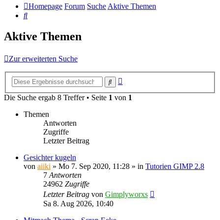
Homepage
Forum
Suche
Aktive Themen
Suche
Aktive Themen
Zur erweiterten Suche
Erweiterte
Suche
Suche
Die Suche ergab 8 Treffer • Seite
1
von
1
Themen
Antworten
Zugriffe
Letzter Beitrag
Gesichter kugeln
von
aiiki
»
Mo 7. Sep 2020, 11:28
» in
Tutorien GIMP 2.8
7
Antworten
24962
Zugriffe
Letzter Beitrag
von
Gimplyworxs
Sa 8. Aug 2026, 10:40