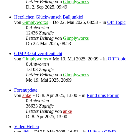
Letzter Beitrag
von
Gimplyworxs
Di 2. Sep 2025, 09:49
Herzlichen Glückwunsch Balljunkie!
von
Gimplyworxs
»
Do 22. Mai 2025, 08:53
» in
Off Topic
0
Antworten
12436
Zugriffe
Letzter Beitrag
von
Gimplyworxs
Do 22. Mai 2025, 08:53
GIMP 3.0.4 veröffentlicht
von
Gimplyworxs
»
Mo 19. Mai 2025, 20:09
» in
Off Topic
0
Antworten
13108
Zugriffe
Letzter Beitrag
von
Gimplyworxs
Mo 19. Mai 2025, 20:09
Forenupdate
von
anke
»
Di 8. Apr 2025, 13:00
» in
Rund ums Forum
0
Antworten
36633
Zugriffe
Letzter Beitrag
von
anke
Di 8. Apr 2025, 13:00
Video Heilen
von
didi
»
Di 25. Mär 2025, 16:51
» in
Hilfe zu GIMP