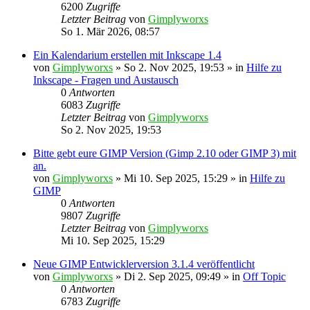
6200
Zugriffe
Letzter Beitrag
von
Gimplyworxs
So 1. Mär 2026, 08:57
Ein Kalendarium erstellen mit Inkscape 1.4
von
Gimplyworxs
»
So 2. Nov 2025, 19:53
» in
Hilfe zu
Inkscape - Fragen und Austausch
0
Antworten
6083
Zugriffe
Letzter Beitrag
von
Gimplyworxs
So 2. Nov 2025, 19:53
Bitte gebt eure GIMP Version (Gimp 2.10 oder GIMP 3) mit
an.
von
Gimplyworxs
»
Mi 10. Sep 2025, 15:29
» in
Hilfe zu
GIMP
0
Antworten
9807
Zugriffe
Letzter Beitrag
von
Gimplyworxs
Mi 10. Sep 2025, 15:29
Neue GIMP Entwicklerversion 3.1.4 veröffentlicht
von
Gimplyworxs
»
Di 2. Sep 2025, 09:49
» in
Off Topic
0
Antworten
6783
Zugriffe