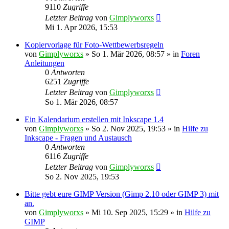
9110
Zugriffe
Letzter Beitrag
von
Gimplyworxs
Mi 1. Apr 2026, 15:53
Kopiervorlage für Foto-Wettbewerbsregeln
von
Gimplyworxs
»
So 1. Mär 2026, 08:57
» in
Foren
Anleitungen
0
Antworten
6251
Zugriffe
Letzter Beitrag
von
Gimplyworxs
So 1. Mär 2026, 08:57
Ein Kalendarium erstellen mit Inkscape 1.4
von
Gimplyworxs
»
So 2. Nov 2025, 19:53
» in
Hilfe zu
Inkscape - Fragen und Austausch
0
Antworten
6116
Zugriffe
Letzter Beitrag
von
Gimplyworxs
So 2. Nov 2025, 19:53
Bitte gebt eure GIMP Version (Gimp 2.10 oder GIMP 3) mit
an.
von
Gimplyworxs
»
Mi 10. Sep 2025, 15:29
» in
Hilfe zu
GIMP