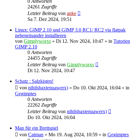
0
Antworten
24261
Zugriffe
Letzter Beitrag
von
anke
Sa 7. Dez 2024, 19:51
Linux: GIMP 2.10 und GIMP 3.0 RC1/ RC2 via flatpak
nebeneinander installieren
von
Gimplyworxs
»
Di 12. Nov 2024, 10:47
» in
Tutorien
GIMP 2.10
0
Antworten
24455
Zugriffe
Letzter Beitrag
von
Gimplyworxs
Di 12. Nov 2024, 10:47
Schatz : Salzkisten!
von
nihilsbaxtenuawerx)
»
Do 10. Okt 2024, 16:04
» in
Gegimptes
0
Antworten
22262
Zugriffe
Letzter Beitrag
von
nihilsbaxtenuawerx)
Do 10. Okt 2024, 16:04
Map für ein Brettspiel
von
Catman
»
Mo 19. Aug 2024, 10:59
» in
Gegimptes