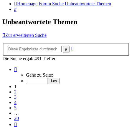
Homepage
Forum
Suche
Unbeantwortete Themen
Suche
Unbeantwortete Themen
Zur erweiterten Suche
Erweiterte
Suche
Suche
Die Suche ergab 491 Treffer
Seite
1
Gehe zu Seite:
von
20
1
2
3
4
5
…
20
Nächste