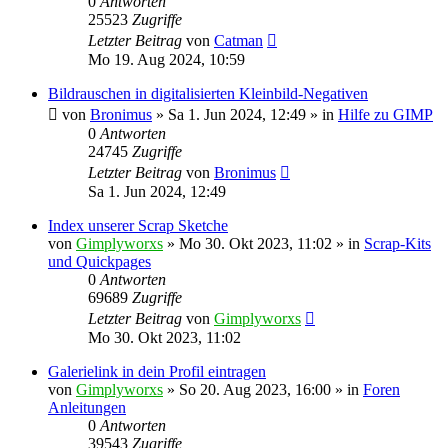
0
Antworten
25523
Zugriffe
Letzter Beitrag
von
Catman
Mo 19. Aug 2024, 10:59
Bildrauschen in digitalisierten Kleinbild-Negativen
von
Bronimus
»
Sa 1. Jun 2024, 12:49
» in
Hilfe zu GIMP
0
Antworten
24745
Zugriffe
Letzter Beitrag
von
Bronimus
Sa 1. Jun 2024, 12:49
Index unserer Scrap Sketche
von
Gimplyworxs
»
Mo 30. Okt 2023, 11:02
» in
Scrap-Kits
und Quickpages
0
Antworten
69689
Zugriffe
Letzter Beitrag
von
Gimplyworxs
Mo 30. Okt 2023, 11:02
Galerielink in dein Profil eintragen
von
Gimplyworxs
»
So 20. Aug 2023, 16:00
» in
Foren
Anleitungen
0
Antworten
39543
Zugriffe