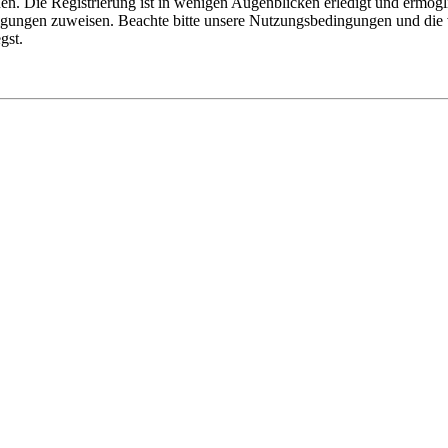
n. Die Registrierung ist in wenigen Augenblicken erledigt und ermögli
tigungen zuweisen. Beachte bitte unsere Nutzungsbedingungen und die v
gst.