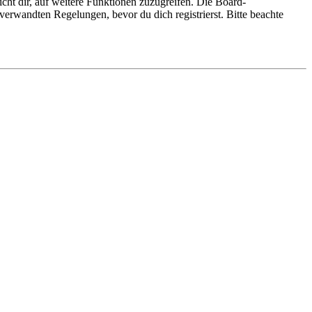
cht dir, auf weitere Funktionen zuzugreifen. Die Board-
erwandten Regelungen, bevor du dich registrierst. Bitte beachte