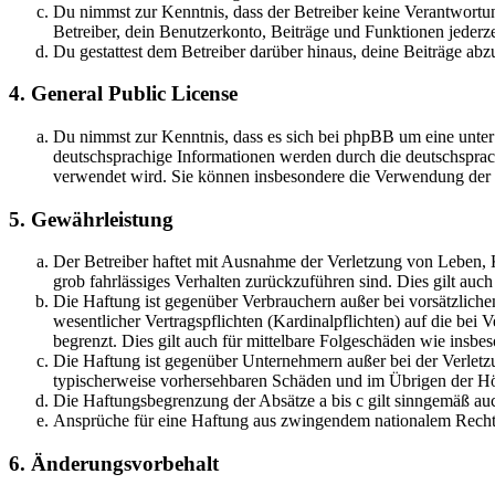
Du nimmst zur Kenntnis, dass der Betreiber keine Verantwortung 
Betreiber, dein Benutzerkonto, Beiträge und Funktionen jederze
Du gestattest dem Betreiber darüber hinaus, deine Beiträge abz
4. General Public License
Du nimmst zur Kenntnis, dass es sich bei phpBB um eine unter
deutschsprachige Informationen werden durch die deutschsprac
verwendet wird. Sie können insbesondere die Verwendung der S
5. Gewährleistung
Der Betreiber haftet mit Ausnahme der Verletzung von Leben, Kö
grob fahrlässiges Verhalten zurückzuführen sind. Dies gilt au
Die Haftung ist gegenüber Verbrauchern außer bei vorsätzlich
wesentlicher Vertragspflichten (Kardinalpflichten) auf die be
begrenzt. Dies gilt auch für mittelbare Folgeschäden wie ins
Die Haftung ist gegenüber Unternehmern außer bei der Verletzu
typischerweise vorhersehbaren Schäden und im Übrigen der Höh
Die Haftungsbegrenzung der Absätze a bis c gilt sinngemäß auc
Ansprüche für eine Haftung aus zwingendem nationalem Recht 
6. Änderungsvorbehalt