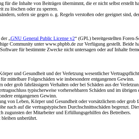
für die Inhalte von Beiträgen übernimmt, die er nicht selbst erstellt 
it zu löschen oder zu sperren.
uändern, sofern sie gegen o. g. Regeln verstoßen oder geeignet sind, 
 der „
GNU General Public License v2
“ (GPL) bereitgestellten Foren
hige Community unter www.phpbb.de zur Verfügung gestellt. Beide hab
oftware für bestimmte Zwecke nicht untersagen oder auf Inhalte frem
rper und Gesundheit und der Verletzung wesentlicher Vertragspflichten
ch für mittelbare Folgeschäden wie insbesondere entgangenen Gewinn.
em oder grob fahrlässigem Verhalten oder bei Schäden aus der Verletz
i Vertragsschluss typischerweise vorhersehbaren Schäden und im übrigen
besondere entgangenen Gewinn.
ng von Leben, Körper und Gesundheit oder vorsätzlichem oder grob fah
e nach auf die vertragstypischen Durchschnittsschäden begrenzt. Dies
h zugunsten der Mitarbeiter und Erfüllungsgehilfen des Betreibers.
bleiben unberührt.