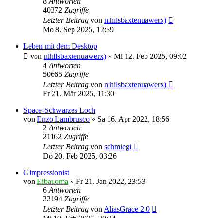
8
Antworten
40372
Zugriffe
Letzter Beitrag
von
nihilsbaxtenuawerx)
Mo 8. Sep 2025, 12:39
Leben mit dem Desktop
von
nihilsbaxtenuawerx)
»
Mi 12. Feb 2025, 09:02
4
Antworten
50665
Zugriffe
Letzter Beitrag
von
nihilsbaxtenuawerx)
Fr 21. Mär 2025, 11:30
Space-Schwarzes Loch
von
Enzo Lambrusco
»
Sa 16. Apr 2022, 18:56
2
Antworten
21162
Zugriffe
Letzter Beitrag
von
schmiegi
Do 20. Feb 2025, 03:26
Gimpressionist
von
Eibauoma
»
Fr 21. Jan 2022, 23:53
6
Antworten
22194
Zugriffe
Letzter Beitrag
von
AliasGrace 2.0