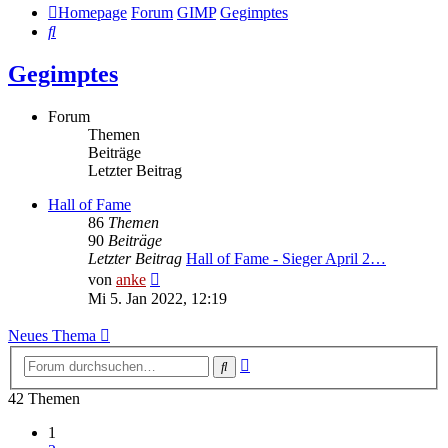
Homepage
Forum
GIMP
Gegimptes
Suche
Gegimptes
Forum
Themen
Beiträge
Letzter Beitrag
Hall of Fame
86
Themen
90
Beiträge
Letzter Beitrag
Hall of Fame - Sieger April 2…
Neuester
von
anke
Beitrag
Mi 5. Jan 2022, 12:19
Neues Thema
Erweiterte
Suche
Suche
42 Themen
1