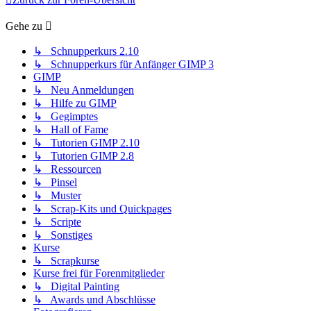
Gehe zu
↳ Schnupperkurs 2.10
↳ Schnupperkurs für Anfänger GIMP 3
GIMP
↳ Neu Anmeldungen
↳ Hilfe zu GIMP
↳ Gegimptes
↳ Hall of Fame
↳ Tutorien GIMP 2.10
↳ Tutorien GIMP 2.8
↳ Ressourcen
↳ Pinsel
↳ Muster
↳ Scrap-Kits und Quickpages
↳ Scripte
↳ Sonstiges
Kurse
↳ Scrapkurse
Kurse frei für Forenmitglieder
↳ Digital Painting
↳ Awards und Abschlüsse