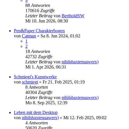
9
88
Antworten
170616
Zugriffe
Letzter Beitrag
von
BertholdSW
Mi 10. Jun 2026, 08:30
Pen&Paper Charakterbogen
von
Catman
»
Sa 8. Jun 2024, 01:02
1
2
18
Antworten
42732
Zugriffe
Letzter Beitrag
von
nihilsbaxtenuawerx)
Mi 1. Apr 2026, 06:31
Schmiegi's Kunstwerke
von
schmiegi
»
Fr 21. Feb 2025, 01:19
8
Antworten
40304
Zugriffe
Letzter Beitrag
von
nihilsbaxtenuawerx)
Mo 8. Sep 2025, 12:39
Leben mit dem Desktop
von
nihilsbaxtenuawerx)
»
Mi 12. Feb 2025, 09:02
4
Antworten
50620
Zugriffe