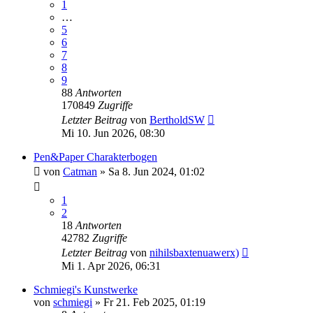
1
…
5
6
7
8
9
88
Antworten
170849
Zugriffe
Letzter Beitrag
von
BertholdSW
Mi 10. Jun 2026, 08:30
Pen&Paper Charakterbogen
von
Catman
»
Sa 8. Jun 2024, 01:02
1
2
18
Antworten
42782
Zugriffe
Letzter Beitrag
von
nihilsbaxtenuawerx)
Mi 1. Apr 2026, 06:31
Schmiegi's Kunstwerke
von
schmiegi
»
Fr 21. Feb 2025, 01:19