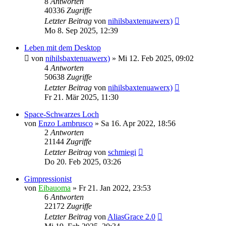
8
Antworten
40336
Zugriffe
Letzter Beitrag
von
nihilsbaxtenuawerx)
Mo 8. Sep 2025, 12:39
Leben mit dem Desktop
von
nihilsbaxtenuawerx)
»
Mi 12. Feb 2025, 09:02
4
Antworten
50638
Zugriffe
Letzter Beitrag
von
nihilsbaxtenuawerx)
Fr 21. Mär 2025, 11:30
Space-Schwarzes Loch
von
Enzo Lambrusco
»
Sa 16. Apr 2022, 18:56
2
Antworten
21144
Zugriffe
Letzter Beitrag
von
schmiegi
Do 20. Feb 2025, 03:26
Gimpressionist
von
Eibauoma
»
Fr 21. Jan 2022, 23:53
6
Antworten
22172
Zugriffe
Letzter Beitrag
von
AliasGrace 2.0