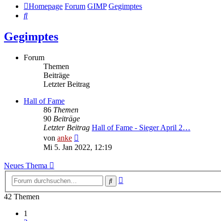
Homepage
Forum
GIMP
Gegimptes
Suche
Gegimptes
Forum
Themen
Beiträge
Letzter Beitrag
Hall of Fame
86
Themen
90
Beiträge
Letzter Beitrag
Hall of Fame - Sieger April 2…
Neuester
von
anke
Beitrag
Mi 5. Jan 2022, 12:19
Neues Thema
Erweiterte
Suche
Suche
42 Themen
1