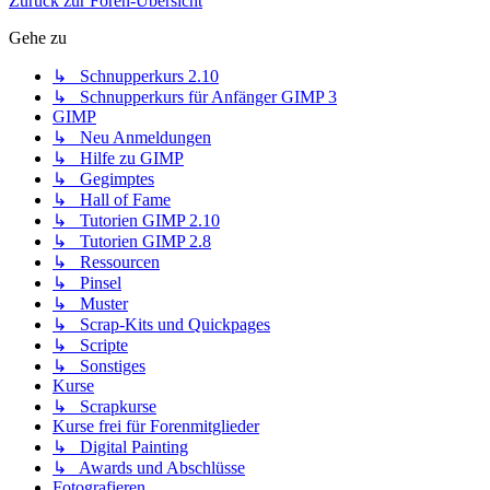
Zurück zur Foren-Übersicht
Gehe zu
↳ Schnupperkurs 2.10
↳ Schnupperkurs für Anfänger GIMP 3
GIMP
↳ Neu Anmeldungen
↳ Hilfe zu GIMP
↳ Gegimptes
↳ Hall of Fame
↳ Tutorien GIMP 2.10
↳ Tutorien GIMP 2.8
↳ Ressourcen
↳ Pinsel
↳ Muster
↳ Scrap-Kits und Quickpages
↳ Scripte
↳ Sonstiges
Kurse
↳ Scrapkurse
Kurse frei für Forenmitglieder
↳ Digital Painting
↳ Awards und Abschlüsse
Fotografieren