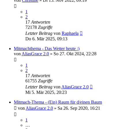
von
Christine
»
Di 15. Nov 2022, 09:19
1
2
17
Antworten
72178
Zugriffe
Letzter Beitrag
von
Raphaela
Do 6. Mär 2025, 09:13
Mitmachthema - Das Wetter heute :)
von
AliasGrace 2.0
»
So 27. Okt 2024, 22:28
1
2
17
Antworten
61755
Zugriffe
Letzter Beitrag
von
AliasGrace 2.0
Mi 5. Mär 2025, 20:23
Mitmach-Thema - (Ein) Raum für d/einen Baum
von
AliasGrace 2.0
»
Sa 26. Sep 2020, 16:21
1
…