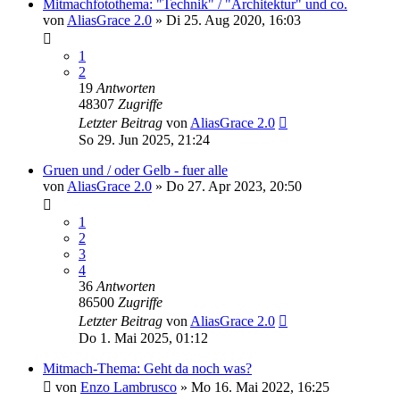
Mitmachfotothema: "Technik" / "Architektur" und co.
von
AliasGrace 2.0
»
Di 25. Aug 2020, 16:03
1
2
19
Antworten
48307
Zugriffe
Letzter Beitrag
von
AliasGrace 2.0
So 29. Jun 2025, 21:24
Gruen und / oder Gelb - fuer alle
von
AliasGrace 2.0
»
Do 27. Apr 2023, 20:50
1
2
3
4
36
Antworten
86500
Zugriffe
Letzter Beitrag
von
AliasGrace 2.0
Do 1. Mai 2025, 01:12
Mitmach-Thema: Geht da noch was?
von
Enzo Lambrusco
»
Mo 16. Mai 2022, 16:25