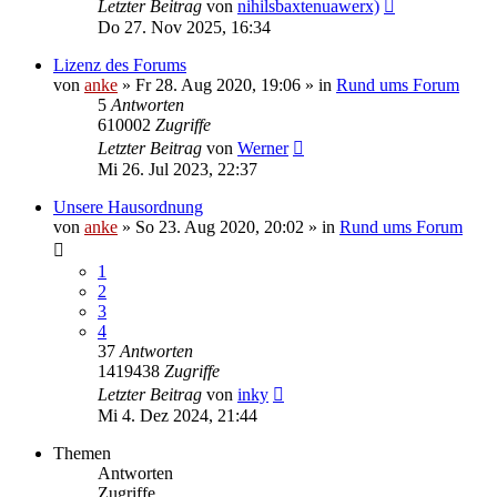
Letzter Beitrag
von
nihilsbaxtenuawerx)
Do 27. Nov 2025, 16:34
Lizenz des Forums
von
anke
»
Fr 28. Aug 2020, 19:06
» in
Rund ums Forum
5
Antworten
610002
Zugriffe
Letzter Beitrag
von
Werner
Mi 26. Jul 2023, 22:37
Unsere Hausordnung
von
anke
»
So 23. Aug 2020, 20:02
» in
Rund ums Forum
1
2
3
4
37
Antworten
1419438
Zugriffe
Letzter Beitrag
von
inky
Mi 4. Dez 2024, 21:44
Themen
Antworten
Zugriffe