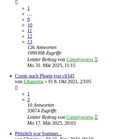
1
…
9
10
11
12
13
126
Antworten
1999308
Zugriffe
Letzter Beitrag
von
Gimplyworxs
Mo 31. Mär 2025, 11:15
Comic nach Plugin von cli345
von
Eibauoma
»
Fr 8. Okt 2021, 23:05
1
2
10
Antworten
33674
Zugriffe
Letzter Beitrag
von
Gimplyworxs
Mo 17. Mär 2025, 20:03
Plötzlich war Sommer...