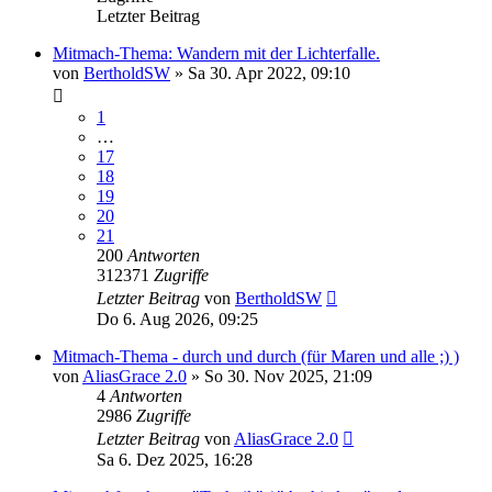
Letzter Beitrag
Mitmach-Thema: Wandern mit der Lichterfalle.
von
BertholdSW
»
Sa 30. Apr 2022, 09:10
1
…
17
18
19
20
21
200
Antworten
312371
Zugriffe
Letzter Beitrag
von
BertholdSW
Do 6. Aug 2026, 09:25
Mitmach-Thema - durch und durch (für Maren und alle ;) )
von
AliasGrace 2.0
»
So 30. Nov 2025, 21:09
4
Antworten
2986
Zugriffe
Letzter Beitrag
von
AliasGrace 2.0
Sa 6. Dez 2025, 16:28