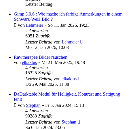
Letzter Beitrag
Gimp 3.0.6 : Wie mache ich farbige Anmerkungen in einem
Schwarz-Weiß Bild ?
von
Lehmeier
»
So 11. Jan 2026, 19:23
2
Antworten
6951
Zugriffe
Letzter Beitrag
von
Lehmeier
Mo 12. Jan 2026, 10:03
Rawtherapee Bilder rauschen
von
elkaktus
»
Mi 21. Mai 2025, 19:48
4
Antworten
15325
Zugriffe
Letzter Beitrag
von
elkaktus
Do 29. Mai 2025, 11:38
DaDarktable Modul für Helligkeit, Kontrast und Sättigung
fehlt
von
Stephan
»
Fr 5. Jan 2024, 15:13
4
Antworten
90288
Zugriffe
Letzter Beitrag
von
Stephan
Sa 6. Jan 2024, 23:05