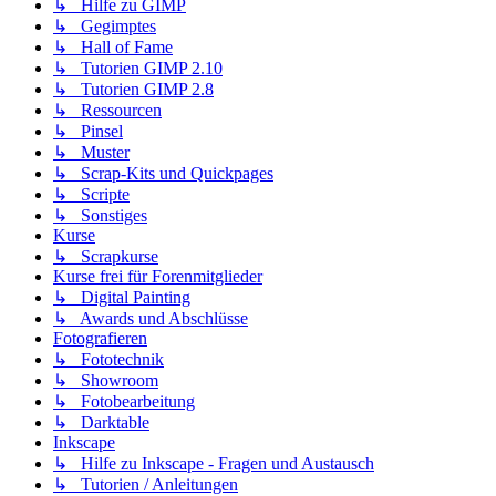
↳ Hilfe zu GIMP
↳ Gegimptes
↳ Hall of Fame
↳ Tutorien GIMP 2.10
↳ Tutorien GIMP 2.8
↳ Ressourcen
↳ Pinsel
↳ Muster
↳ Scrap-Kits und Quickpages
↳ Scripte
↳ Sonstiges
Kurse
↳ Scrapkurse
Kurse frei für Forenmitglieder
↳ Digital Painting
↳ Awards und Abschlüsse
Fotografieren
↳ Fototechnik
↳ Showroom
↳ Fotobearbeitung
↳ Darktable
Inkscape
↳ Hilfe zu Inkscape - Fragen und Austausch
↳ Tutorien / Anleitungen