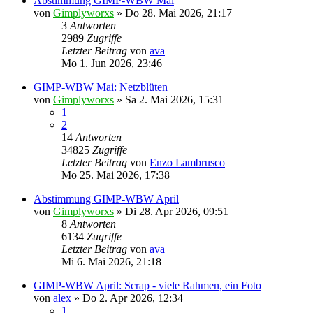
Abstimmung GIMP-WBW Mai
von
Gimplyworxs
»
Do 28. Mai 2026, 21:17
3
Antworten
2989
Zugriffe
Letzter Beitrag
von
ava
Mo 1. Jun 2026, 23:46
GIMP-WBW Mai: Netzblüten
von
Gimplyworxs
»
Sa 2. Mai 2026, 15:31
1
2
14
Antworten
34825
Zugriffe
Letzter Beitrag
von
Enzo Lambrusco
Mo 25. Mai 2026, 17:38
Abstimmung GIMP-WBW April
von
Gimplyworxs
»
Di 28. Apr 2026, 09:51
8
Antworten
6134
Zugriffe
Letzter Beitrag
von
ava
Mi 6. Mai 2026, 21:18
GIMP-WBW April: Scrap - viele Rahmen, ein Foto
von
alex
»
Do 2. Apr 2026, 12:34
1