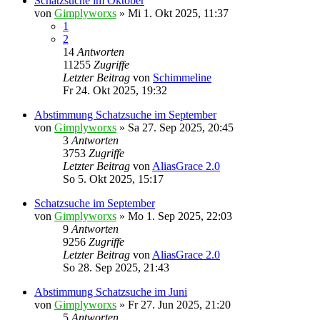
Schatzsuche im Oktober
von
Gimplyworxs
»
Mi 1. Okt 2025, 11:37
1
2
14
Antworten
11255
Zugriffe
Letzter Beitrag
von
Schimmeline
Fr 24. Okt 2025, 19:32
Abstimmung Schatzsuche im September
von
Gimplyworxs
»
Sa 27. Sep 2025, 20:45
3
Antworten
3753
Zugriffe
Letzter Beitrag
von
AliasGrace 2.0
So 5. Okt 2025, 15:17
Schatzsuche im September
von
Gimplyworxs
»
Mo 1. Sep 2025, 22:03
9
Antworten
9256
Zugriffe
Letzter Beitrag
von
AliasGrace 2.0
So 28. Sep 2025, 21:43
Abstimmung Schatzsuche im Juni
von
Gimplyworxs
»
Fr 27. Jun 2025, 21:20
5
Antworten