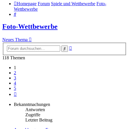
Homepage
Forum
Spiele und Wettbewerbe
Foto-
Wettbewerbe
Suche
Foto-Wettbewerbe
Neues Thema
Erweiterte
Suche
Suche
118 Themen
1
2
3
4
5
Nächste
Bekanntmachungen
Antworten
Zugriffe
Letzter Beitrag