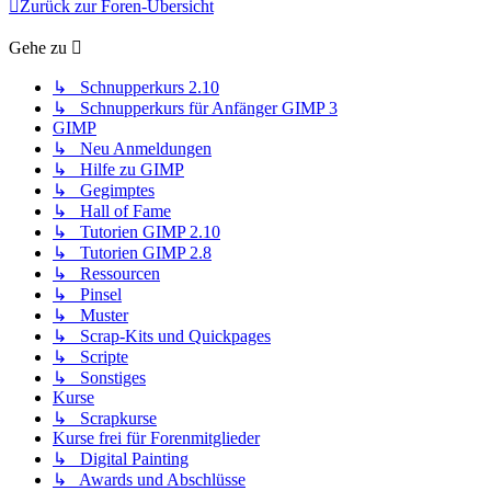
Zurück zur Foren-Übersicht
Gehe zu
↳ Schnupperkurs 2.10
↳ Schnupperkurs für Anfänger GIMP 3
GIMP
↳ Neu Anmeldungen
↳ Hilfe zu GIMP
↳ Gegimptes
↳ Hall of Fame
↳ Tutorien GIMP 2.10
↳ Tutorien GIMP 2.8
↳ Ressourcen
↳ Pinsel
↳ Muster
↳ Scrap-Kits und Quickpages
↳ Scripte
↳ Sonstiges
Kurse
↳ Scrapkurse
Kurse frei für Forenmitglieder
↳ Digital Painting
↳ Awards und Abschlüsse