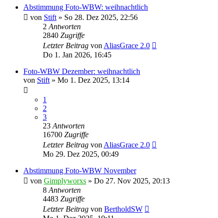
Abstimmung Foto-WBW: weihnachtlich
von
Stift
»
So 28. Dez 2025, 22:56
2
Antworten
2840
Zugriffe
Letzter Beitrag
von
AliasGrace 2.0
Do 1. Jan 2026, 16:45
Foto-WBW Dezember: weihnachtlich
von
Stift
»
Mo 1. Dez 2025, 13:14
1
2
3
23
Antworten
16700
Zugriffe
Letzter Beitrag
von
AliasGrace 2.0
Mo 29. Dez 2025, 00:49
Abstimmung Foto-WBW November
von
Gimplyworxs
»
Do 27. Nov 2025, 20:13
8
Antworten
4483
Zugriffe
Letzter Beitrag
von
BertholdSW