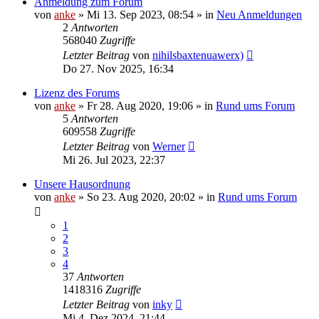
Anmeldung zum Forum
von
anke
»
Mi 13. Sep 2023, 08:54
» in
Neu Anmeldungen
2
Antworten
568040
Zugriffe
Letzter Beitrag
von
nihilsbaxtenuawerx)
Do 27. Nov 2025, 16:34
Lizenz des Forums
von
anke
»
Fr 28. Aug 2020, 19:06
» in
Rund ums Forum
5
Antworten
609558
Zugriffe
Letzter Beitrag
von
Werner
Mi 26. Jul 2023, 22:37
Unsere Hausordnung
von
anke
»
So 23. Aug 2020, 20:02
» in
Rund ums Forum
1
2
3
4
37
Antworten
1418316
Zugriffe
Letzter Beitrag
von
inky
Mi 4. Dez 2024, 21:44