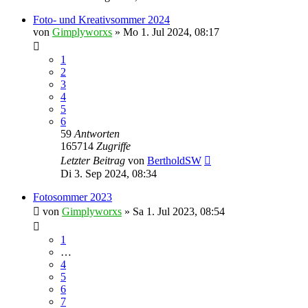
Foto- und Kreativsommer 2024
von
Gimplyworxs
»
Mo 1. Jul 2024, 08:17
1
2
3
4
5
6
59
Antworten
165714
Zugriffe
Letzter Beitrag
von
BertholdSW
Di 3. Sep 2024, 08:34
Fotosommer 2023
von
Gimplyworxs
»
Sa 1. Jul 2023, 08:54
1
…
4
5
6
7