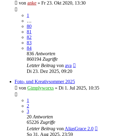
von
anke
»
Fr 23. Okt 2020, 13:30
1
…
80
81
82
83
84
836
Antworten
860194
Zugriffe
Letzter Beitrag
von
ava
Di 23. Dez 2025, 09:20
Foto- und Kreativsommer 2025
von
Gimplyworxs
»
Di 1. Jul 2025, 10:35
1
2
3
20
Antworten
65226
Zugriffe
Letzter Beitrag
von
AliasGrace 2.0
So 31. Aug 2025, 23:59