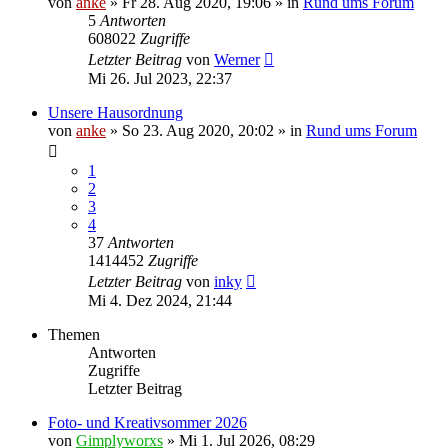
von
anke
»
Fr 28. Aug 2020, 19:06
» in
Rund ums Forum
5
Antworten
608022
Zugriffe
Letzter Beitrag
von
Werner
Mi 26. Jul 2023, 22:37
Unsere Hausordnung
von
anke
»
So 23. Aug 2020, 20:02
» in
Rund ums Forum
1
2
3
4
37
Antworten
1414452
Zugriffe
Letzter Beitrag
von
inky
Mi 4. Dez 2024, 21:44
Themen
Antworten
Zugriffe
Letzter Beitrag
Foto- und Kreativsommer 2026
von
Gimplyworxs
»
Mi 1. Jul 2026, 08:29