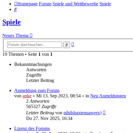
Homepage
Forum
Spiele und Wettbewerbe
Spiele
Suche
Spiele
Neues Thema
Erweiterte
Suche
Suche
19 Themen • Seite
1
von
1
Bekanntmachungen
Antworten
Zugriffe
Letzter Beitrag
Anmeldung zum Forum
von
anke
»
Mi 13. Sep 2023, 08:54
» in
Neu Anmeldungen
2
Antworten
565327
Zugriffe
Letzter Beitrag
von
nihilsbaxtenuawerx)
Do 27. Nov 2025, 16:34
Lizenz des Forums