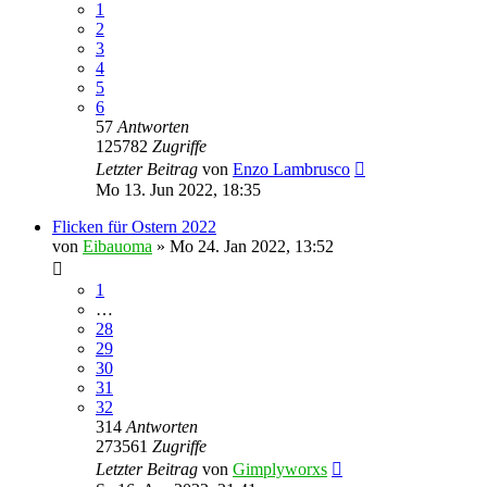
1
2
3
4
5
6
57
Antworten
125782
Zugriffe
Letzter Beitrag
von
Enzo Lambrusco
Mo 13. Jun 2022, 18:35
Flicken für Ostern 2022
von
Eibauoma
»
Mo 24. Jan 2022, 13:52
1
…
28
29
30
31
32
314
Antworten
273561
Zugriffe
Letzter Beitrag
von
Gimplyworxs