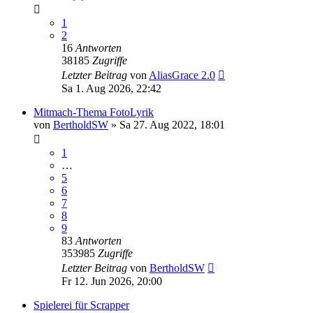
1
2
16
Antworten
38185
Zugriffe
Letzter Beitrag
von
AliasGrace 2.0
Sa 1. Aug 2026, 22:42
Mitmach-Thema FotoLyrik
von
BertholdSW
»
Sa 27. Aug 2022, 18:01
1
…
5
6
7
8
9
83
Antworten
353985
Zugriffe
Letzter Beitrag
von
BertholdSW
Fr 12. Jun 2026, 20:00
Spielerei für Scrapper