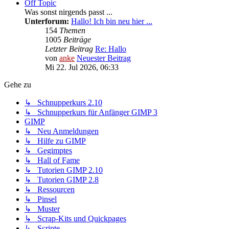
Off Topic
Was sonst nirgends passt ...
Unterforum:
Hallo! Ich bin neu hier ...
154
Themen
1005
Beiträge
Letzter Beitrag
Re: Hallo
von
anke
Neuester Beitrag
Mi 22. Jul 2026, 06:33
Gehe zu
↳ Schnupperkurs 2.10
↳ Schnupperkurs für Anfänger GIMP 3
GIMP
↳ Neu Anmeldungen
↳ Hilfe zu GIMP
↳ Gegimptes
↳ Hall of Fame
↳ Tutorien GIMP 2.10
↳ Tutorien GIMP 2.8
↳ Ressourcen
↳ Pinsel
↳ Muster
↳ Scrap-Kits und Quickpages
↳ Scripte