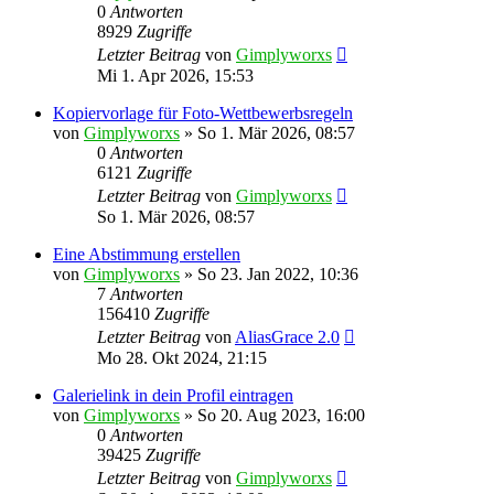
0
Antworten
8929
Zugriffe
Letzter Beitrag
von
Gimplyworxs
Mi 1. Apr 2026, 15:53
Kopiervorlage für Foto-Wettbewerbsregeln
von
Gimplyworxs
»
So 1. Mär 2026, 08:57
0
Antworten
6121
Zugriffe
Letzter Beitrag
von
Gimplyworxs
So 1. Mär 2026, 08:57
Eine Abstimmung erstellen
von
Gimplyworxs
»
So 23. Jan 2022, 10:36
7
Antworten
156410
Zugriffe
Letzter Beitrag
von
AliasGrace 2.0
Mo 28. Okt 2024, 21:15
Galerielink in dein Profil eintragen
von
Gimplyworxs
»
So 20. Aug 2023, 16:00
0
Antworten
39425
Zugriffe
Letzter Beitrag
von
Gimplyworxs