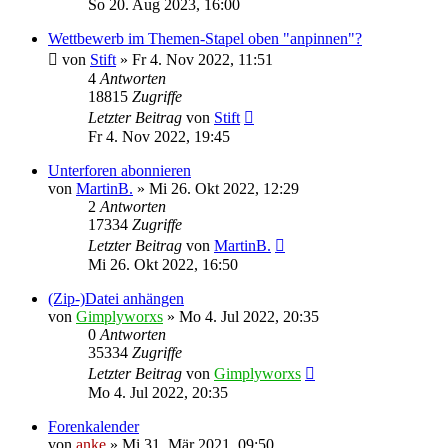
So 20. Aug 2023, 16:00
Wettbewerb im Themen-Stapel oben "anpinnen"?
von
Stift
»
Fr 4. Nov 2022, 11:51
4
Antworten
18815
Zugriffe
Letzter Beitrag
von
Stift
Fr 4. Nov 2022, 19:45
Unterforen abonnieren
von
MartinB.
»
Mi 26. Okt 2022, 12:29
2
Antworten
17334
Zugriffe
Letzter Beitrag
von
MartinB.
Mi 26. Okt 2022, 16:50
(Zip-)Datei anhängen
von
Gimplyworxs
»
Mo 4. Jul 2022, 20:35
0
Antworten
35334
Zugriffe
Letzter Beitrag
von
Gimplyworxs
Mo 4. Jul 2022, 20:35
Forenkalender
von
anke
»
Mi 31. Mär 2021, 09:50