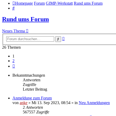
Homepage
Forum
GIMP-Werkstatt
Rund ums Forum
Suche
Rund ums Forum
Neues Thema
Erweiterte
Suche
Suche
26 Themen
1
2
Nächste
Bekanntmachungen
Antworten
Zugriffe
Letzter Beitrag
Anmeldung zum Forum
von
anke
»
Mi 13. Sep 2023, 08:54
» in
Neu Anmeldungen
2
Antworten
567557
Zugriffe