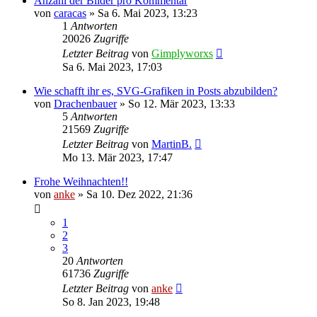
Anzahl der Bilder pro Kommentar
von
caracas
»
Sa 6. Mai 2023, 13:23
1
Antworten
20026
Zugriffe
Letzter Beitrag
von
Gimplyworxs
Sa 6. Mai 2023, 17:03
Wie schafft ihr es, SVG-Grafiken in Posts abzubilden?
von
Drachenbauer
»
So 12. Mär 2023, 13:33
5
Antworten
21569
Zugriffe
Letzter Beitrag
von
MartinB.
Mo 13. Mär 2023, 17:47
Frohe Weihnachten!!
von
anke
»
Sa 10. Dez 2022, 21:36
1
2
3
20
Antworten
61736
Zugriffe
Letzter Beitrag
von
anke
So 8. Jan 2023, 19:48