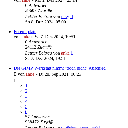
von
anke
»
Mo 2. Dez 2024, 23:14
6
Antworten
29607
Zugriffe
Letzter Beitrag
von
inky
So 8. Dez 2024, 05:00
Forenupdate
von
anke
»
Sa 7. Dez 2024, 19:51
0
Antworten
24112
Zugriffe
Letzter Beitrag
von
anke
Sa 7. Dez 2024, 19:51
Die GIMP-Werkstatt nimmt "doch nicht" Abschied
von
anke
»
Di 28. Sep 2021, 06:25
1
2
3
4
5
6
57
Antworten
938472
Zugriffe
Letzter Beitrag
von
nihilsbaxtenuawerx)