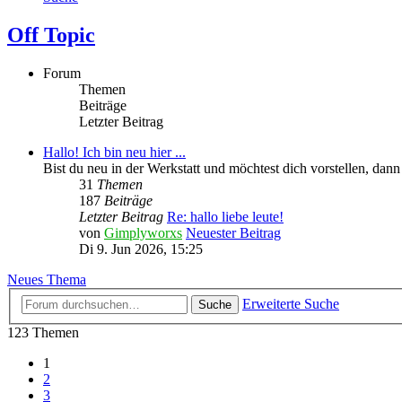
Off Topic
Forum
Themen
Beiträge
Letzter Beitrag
Hallo! Ich bin neu hier ...
Bist du neu in der Werkstatt und möchtest dich vorstellen, dann i
31
Themen
187
Beiträge
Letzter Beitrag
Re: hallo liebe leute!
von
Gimplyworxs
Neuester Beitrag
Di 9. Jun 2026, 15:25
Neues Thema
Erweiterte Suche
Suche
123 Themen
1
2
3