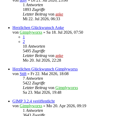
von
holy
»
Di 21. Jul 2026, 23:06
1
Antworten
1893
Zugriffe
Letzter Beitrag
von
anke
Mi 22. Jul 2026, 06:33
Herzlichen Glückwunsch Anke
von
Gimplyworxs
»
Sa 18. Jul 2026, 07:50
1
2
10
Antworten
5495
Zugriffe
Letzter Beitrag
von
anke
Mo 20. Jul 2026, 22:28
Herzlichen Glückwunsch Gimplyworxs
von
Stift
»
Fr 22. Mai 2026, 18:08
7
Antworten
5422
Zugriffe
Letzter Beitrag
von
Gimplyworxs
Sa 23. Mai 2026, 19:48
GIMP 3.2.4 veröffentlicht
von
Gimplyworxs
»
Mo 20. Apr 2026, 09:19
1
Antworten
3643
Zugriffe