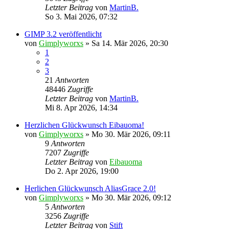
Letzter Beitrag
von
MartinB.
So 3. Mai 2026, 07:32
GIMP 3.2 veröffentlicht
von
Gimplyworxs
»
Sa 14. Mär 2026, 20:30
1
2
3
21
Antworten
48446
Zugriffe
Letzter Beitrag
von
MartinB.
Mi 8. Apr 2026, 14:34
Herzlichen Glückwunsch Eibauoma!
von
Gimplyworxs
»
Mo 30. Mär 2026, 09:11
9
Antworten
7207
Zugriffe
Letzter Beitrag
von
Eibauoma
Do 2. Apr 2026, 19:00
Herlichen Glückwunsch AliasGrace 2.0!
von
Gimplyworxs
»
Mo 30. Mär 2026, 09:12
5
Antworten
3256
Zugriffe
Letzter Beitrag
von
Stift