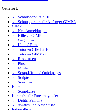
Gehe zu
↳ Schnupperkurs 2.10
↳ Schnupperkurs für Anfänger GIMP 3
GIMP
↳ Neu Anmeldungen
↳ Hilfe zu GIMP
↳ Gegimptes
↳ Hall of Fame
↳ Tutorien GIMP 2.10
↳ Tutorien GIMP 2.8
↳ Ressourcen
↳ Pinsel
↳ Muster
↳ Scrap-Kits und Quickpages
↳ Scripte
↳ Sonstiges
Kurse
↳ Scrapkurse
Kurse frei für Forenmitglieder
↳ Digital Painting
↳ Awards und Abschlüsse
Fotografieren