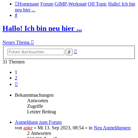
Homepage
Forum
GIMP-Werkstatt
Off Topic
Hallo! Ich bin
neu hier ...
Suche
Hallo! Ich bin neu hier ...
Neues Thema
Erweiterte
Suche
Suche
31 Themen
1
2
Nächste
Bekanntmachungen
Antworten
Zugriffe
Letzter Beitrag
Anmeldung zum Forum
von
anke
»
Mi 13. Sep 2023, 08:54
» in
Neu Anmeldungen
2
Antworten