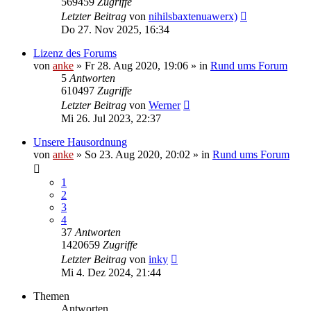
569459
Zugriffe
Letzter Beitrag
von
nihilsbaxtenuawerx)
Do 27. Nov 2025, 16:34
Lizenz des Forums
von
anke
»
Fr 28. Aug 2020, 19:06
» in
Rund ums Forum
5
Antworten
610497
Zugriffe
Letzter Beitrag
von
Werner
Mi 26. Jul 2023, 22:37
Unsere Hausordnung
von
anke
»
So 23. Aug 2020, 20:02
» in
Rund ums Forum
1
2
3
4
37
Antworten
1420659
Zugriffe
Letzter Beitrag
von
inky
Mi 4. Dez 2024, 21:44
Themen
Antworten