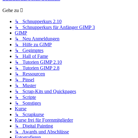
Gehe zu
↳ Schnupperkurs 2.10
↳ Schnupperkurs für Anfänger GIMP 3
GIMP
↳ Neu Anmeldungen
↳ Hilfe zu GIMP
↳ Gegimptes
↳ Hall of Fame
↳ Tutorien GIMP 2.10
↳ Tutorien GIMP 2.8
↳ Ressourcen
↳ Pinsel
↳ Muster
↳ Scrap-Kits und Quickpages
↳ Scripte
↳ Sonstiges
Kurse
↳ Scrapkurse
Kurse frei für Forenmitglieder
↳ Digital Painting
↳ Awards und Abschlüsse
Fotografieren