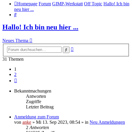
Homepage
Forum
GIMP-Werkstatt
Off Topic
Hallo! Ich bin
neu hier ...
Suche
Hallo! Ich bin neu hier ...
Neues Thema
Erweiterte
Suche
Suche
31 Themen
1
2
Nächste
Bekanntmachungen
Antworten
Zugriffe
Letzter Beitrag
Anmeldung zum Forum
von
anke
»
Mi 13. Sep 2023, 08:54
» in
Neu Anmeldungen
2
Antworten