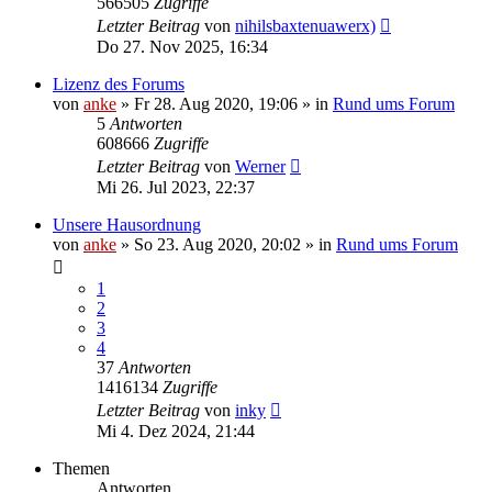
566505
Zugriffe
Letzter Beitrag
von
nihilsbaxtenuawerx)
Do 27. Nov 2025, 16:34
Lizenz des Forums
von
anke
»
Fr 28. Aug 2020, 19:06
» in
Rund ums Forum
5
Antworten
608666
Zugriffe
Letzter Beitrag
von
Werner
Mi 26. Jul 2023, 22:37
Unsere Hausordnung
von
anke
»
So 23. Aug 2020, 20:02
» in
Rund ums Forum
1
2
3
4
37
Antworten
1416134
Zugriffe
Letzter Beitrag
von
inky
Mi 4. Dez 2024, 21:44
Themen
Antworten