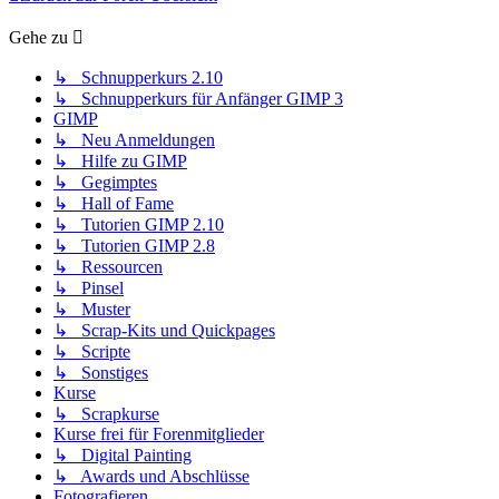
Gehe zu
↳ Schnupperkurs 2.10
↳ Schnupperkurs für Anfänger GIMP 3
GIMP
↳ Neu Anmeldungen
↳ Hilfe zu GIMP
↳ Gegimptes
↳ Hall of Fame
↳ Tutorien GIMP 2.10
↳ Tutorien GIMP 2.8
↳ Ressourcen
↳ Pinsel
↳ Muster
↳ Scrap-Kits und Quickpages
↳ Scripte
↳ Sonstiges
Kurse
↳ Scrapkurse
Kurse frei für Forenmitglieder
↳ Digital Painting
↳ Awards und Abschlüsse
Fotografieren