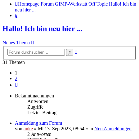
Homepage
Forum
GIMP-Werkstatt
Off Topic
Hallo! Ich bin
neu hier ...
Suche
Hallo! Ich bin neu hier ...
Neues Thema
Erweiterte
Suche
Suche
31 Themen
1
2
Nächste
Bekanntmachungen
Antworten
Zugriffe
Letzter Beitrag
Anmeldung zum Forum
von
anke
»
Mi 13. Sep 2023, 08:54
» in
Neu Anmeldungen
2
Antworten