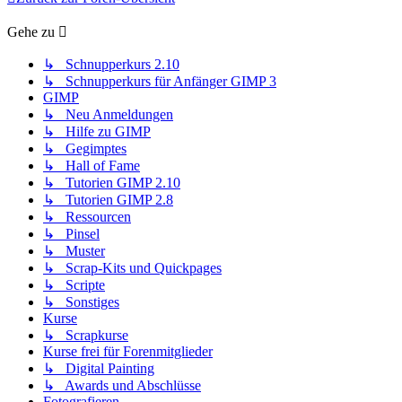
Gehe zu
↳ Schnupperkurs 2.10
↳ Schnupperkurs für Anfänger GIMP 3
GIMP
↳ Neu Anmeldungen
↳ Hilfe zu GIMP
↳ Gegimptes
↳ Hall of Fame
↳ Tutorien GIMP 2.10
↳ Tutorien GIMP 2.8
↳ Ressourcen
↳ Pinsel
↳ Muster
↳ Scrap-Kits und Quickpages
↳ Scripte
↳ Sonstiges
Kurse
↳ Scrapkurse
Kurse frei für Forenmitglieder
↳ Digital Painting
↳ Awards und Abschlüsse
Fotografieren