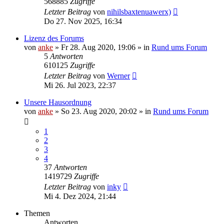
568885
Zugriffe
Letzter Beitrag
von
nihilsbaxtenuawerx)
Do 27. Nov 2025, 16:34
Lizenz des Forums
von
anke
»
Fr 28. Aug 2020, 19:06
» in
Rund ums Forum
5
Antworten
610125
Zugriffe
Letzter Beitrag
von
Werner
Mi 26. Jul 2023, 22:37
Unsere Hausordnung
von
anke
»
So 23. Aug 2020, 20:02
» in
Rund ums Forum
1
2
3
4
37
Antworten
1419729
Zugriffe
Letzter Beitrag
von
inky
Mi 4. Dez 2024, 21:44
Themen
Antworten