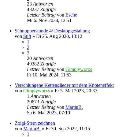
23
Antworten
48237
Zugriffe
Letzter Beitrag
von
Esche
Mi 6. Nov 2024, 12:51
Schnupperstunde 4/ Desktopgestaltung
von
Stift
»
Di 25. Aug 2020, 13:12
1
2
3
20
Antworten
49382
Zugriffe
Letzter Beitrag
von
Gimplyworxs
Fr 10. Mai 2024, 11:53
Verschlungene Kettenglieder mit dem Knoteneffekt
von
Gimplyworxs
»
Fr 5. Mai 2023, 20:37
1
Antworten
20673
Zugriffe
Letzter Beitrag
von
MartinB.
Sa 6. Mai 2023, 07:10
Zoigl-Stern zeichnen
von
MartinB.
»
Fr 30. Sep 2022, 11:15
1