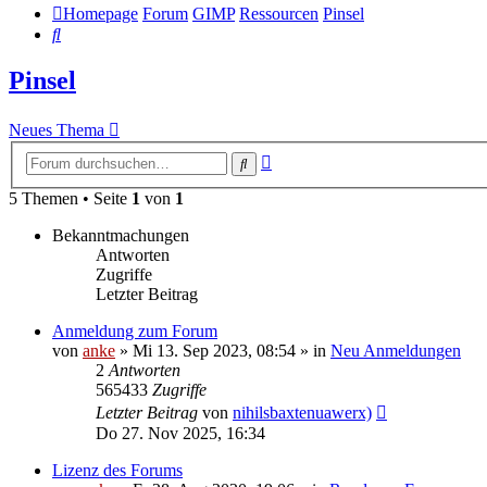
Homepage
Forum
GIMP
Ressourcen
Pinsel
Suche
Pinsel
Neues Thema
Erweiterte
Suche
Suche
5 Themen • Seite
1
von
1
Bekanntmachungen
Antworten
Zugriffe
Letzter Beitrag
Anmeldung zum Forum
von
anke
»
Mi 13. Sep 2023, 08:54
» in
Neu Anmeldungen
2
Antworten
565433
Zugriffe
Letzter Beitrag
von
nihilsbaxtenuawerx)
Do 27. Nov 2025, 16:34
Lizenz des Forums