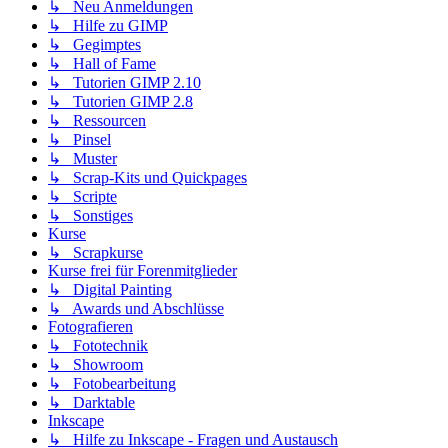
↳ Neu Anmeldungen
↳ Hilfe zu GIMP
↳ Gegimptes
↳ Hall of Fame
↳ Tutorien GIMP 2.10
↳ Tutorien GIMP 2.8
↳ Ressourcen
↳ Pinsel
↳ Muster
↳ Scrap-Kits und Quickpages
↳ Scripte
↳ Sonstiges
Kurse
↳ Scrapkurse
Kurse frei für Forenmitglieder
↳ Digital Painting
↳ Awards und Abschlüsse
Fotografieren
↳ Fototechnik
↳ Showroom
↳ Fotobearbeitung
↳ Darktable
Inkscape
↳ Hilfe zu Inkscape - Fragen und Austausch