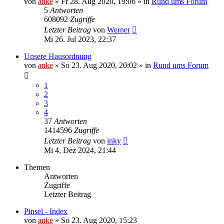
von
anke
»
Fr 28. Aug 2020, 19:06
» in
Rund ums Forum
5
Antworten
608092
Zugriffe
Letzter Beitrag
von
Werner
Mi 26. Jul 2023, 22:37
Unsere Hausordnung
von
anke
»
So 23. Aug 2020, 20:02
» in
Rund ums Forum
1
2
3
4
37
Antworten
1414596
Zugriffe
Letzter Beitrag
von
inky
Mi 4. Dez 2024, 21:44
Themen
Antworten
Zugriffe
Letzter Beitrag
Pinsel - Index
von
anke
»
So 23. Aug 2020, 15:23