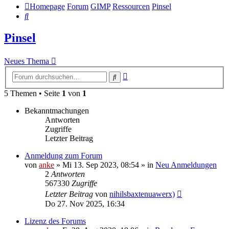
Homepage
Forum
GIMP
Ressourcen
Pinsel
Suche
Pinsel
Neues Thema
Erweiterte
Suche
Suche
5 Themen • Seite
1
von
1
Bekanntmachungen
Antworten
Zugriffe
Letzter Beitrag
Anmeldung zum Forum
von
anke
»
Mi 13. Sep 2023, 08:54
» in
Neu Anmeldungen
2
Antworten
567330
Zugriffe
Letzter Beitrag
von
nihilsbaxtenuawerx)
Do 27. Nov 2025, 16:34
Lizenz des Forums