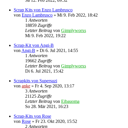
Sa 12. Feb 2022, 09:52
Scrap Kits von Enzo Lambrusco
von
Enzo Lambrusco
»
Mi 9. Feb 2022, 18:42
1
Antworten
18859
Zugriffe
Letzter Beitrag
von
Gimplyworxs
Mi 9. Feb 2022, 19:22
Scrap-Kit von Angi-B
von
Angi-B
»
Di 6. Jul 2021, 14:55
1
Antworten
19662
Zugriffe
Letzter Beitrag
von
Gimplyworxs
Di 6. Jul 2021, 15:42
Scrapkits von Supersuzi
von
anke
»
Fr 4. Sep 2020, 13:17
3
Antworten
21125
Zugriffe
Letzter Beitrag
von
Eibauoma
So 28. Mär 2021, 16:23
Scrap-Kits von Rose
von
Rose
»
Fr 23. Okt 2020, 15:52
2
Antworten