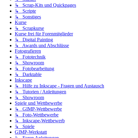
↳ Scrap-Kits und Quickpages
↳ Scripte
↳ Sonstiges
Kurse
↳ Scrapkurse
Kurse frei für Forenmitglieder
↳ Digital Painting
↳ Awards und Abschlüsse
Fotografieren
↳ Fototechnik
↳ Showroom
↳ Fotobearbeitung
↳ Darktable
Inkscape
↳ Hilfe zu Inkscape - Fragen und Austausch
↳ Tutorien / Anleitungen
↳ Showroom
Spiele und Wettbewerbe
↳ GIMP-Wettbewerbe
↳ Foto-Wettbewerbe
↳ Inkscape-Wettbewerb
↳ Spiele
GIMP-Werkstatt
↳ Foren Anleitungen