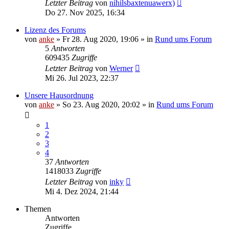
Letzter Beitrag
von
nihilsbaxtenuawerx)
Do 27. Nov 2025, 16:34
Lizenz des Forums
von
anke
»
Fr 28. Aug 2020, 19:06
» in
Rund ums Forum
5
Antworten
609435
Zugriffe
Letzter Beitrag
von
Werner
Mi 26. Jul 2023, 22:37
Unsere Hausordnung
von
anke
»
So 23. Aug 2020, 20:02
» in
Rund ums Forum
1
2
3
4
37
Antworten
1418033
Zugriffe
Letzter Beitrag
von
inky
Mi 4. Dez 2024, 21:44
Themen
Antworten
Zugriffe