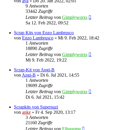
von
ava
»
Do 20. Jan 2022, 02:01
9
Antworten
33442
Zugriffe
Letzter Beitrag
von
Gimplyworxs
Sa 12. Feb 2022, 09:52
Scrap Kits von Enzo Lambrusco
von
Enzo Lambrusco
»
Mi 9. Feb 2022, 18:42
1
Antworten
18890
Zugriffe
Letzter Beitrag
von
Gimplyworxs
Mi 9. Feb 2022, 19:22
Scrap-Kit von Angi-B
von
Angi-B
»
Di 6. Jul 2021, 14:55
1
Antworten
19699
Zugriffe
Letzter Beitrag
von
Gimplyworxs
Di 6. Jul 2021, 15:42
Scrapkits von Supersuzi
von
anke
»
Fr 4. Sep 2020, 13:17
3
Antworten
21160
Zugriffe
Letzter Beitrag
von
Eibauoma