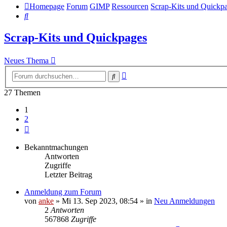
Homepage
Forum
GIMP
Ressourcen
Scrap-Kits und Quickp
Suche
Scrap-Kits und Quickpages
Neues Thema
Erweiterte
Suche
Suche
27 Themen
1
2
Nächste
Bekanntmachungen
Antworten
Zugriffe
Letzter Beitrag
Anmeldung zum Forum
von
anke
»
Mi 13. Sep 2023, 08:54
» in
Neu Anmeldungen
2
Antworten
567868
Zugriffe