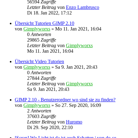
56594
Zugriffe
Letzter Beitrag
von
Enzo Lambrusco
Di 18. Jan 2022, 17:12
Übersicht Tutorien GIMP 2.10
von
Gimplyworxs
»
Mo 11. Jan 2021, 16:04
0
Antworten
29865
Zugriffe
Letzter Beitrag
von
Gimplyworxs
Mo 11. Jan 2021, 16:04
Übersicht Video Tutorien
von
Gimplyworxs
»
Sa 9. Jan 2021, 20:43
0
Antworten
27844
Zugriffe
Letzter Beitrag
von
Gimplyworxs
Sa 9. Jan 2021, 20:43
GIMP 2.10 - Benutzerordner wo sind sie zu finden?
von
Gimplyworxs
»
So 27. Sep 2020, 16:09
2
Antworten
37603
Zugriffe
Letzter Beitrag
von
Huromo
Di 29. Sep 2020, 22:10
[Scrap] Wo Licht ist da ist auch Schatten | von do-se