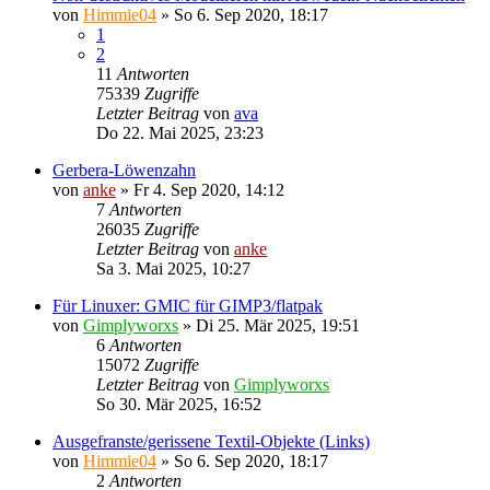
von
Himmie04
»
So 6. Sep 2020, 18:17
1
2
11
Antworten
75339
Zugriffe
Letzter Beitrag
von
ava
Do 22. Mai 2025, 23:23
Gerbera-Löwenzahn
von
anke
»
Fr 4. Sep 2020, 14:12
7
Antworten
26035
Zugriffe
Letzter Beitrag
von
anke
Sa 3. Mai 2025, 10:27
Für Linuxer: GMIC für GIMP3/flatpak
von
Gimplyworxs
»
Di 25. Mär 2025, 19:51
6
Antworten
15072
Zugriffe
Letzter Beitrag
von
Gimplyworxs
So 30. Mär 2025, 16:52
Ausgefranste/gerissene Textil-Objekte (Links)
von
Himmie04
»
So 6. Sep 2020, 18:17
2
Antworten