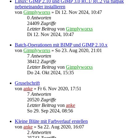
Linux: GIMP 2.10 und GIMP 3.0 RC1/ RC2 via flatpak
nebeneinander installieren
von
Gimplyworxs
»
Di 12. Nov 2024, 10:47
0
Antworten
24409
Zugriffe
Letzter Beitrag
von
Gimplyworxs
Di 12. Nov 2024, 10:47
Batch-Operationen mit BIMP und GIMP 2.10.x
von
Gimplyworxs
»
So 23. Aug 2020, 21:01
7
Antworten
38412
Zugriffe
Letzter Beitrag
von
Gimplyworxs
Do 24. Okt 2024, 15:35
Gruselschrift
von
anke
»
Fr 6. Nov 2020, 17:51
7
Antworten
20520
Zugriffe
Letzter Beitrag
von
anke
So 29. Sep 2024, 08:56
Kleine Blüte mit Farbverlauf erstellen
von
anke
»
Sa 22. Aug 2020, 16:07
2
Antworten
25743
Zugriffe