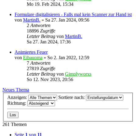
Mo 19. Feb 2024, 15:34
Formulare digitalisieren - Falls mal kein Scanner zur Hand ist
von
MartinB.
»
Sa 27. Jan 2024, 09:56
2
Antworten
18896
Zugriffe
Letzter Beitrag
von
MartinB.
Sa 27. Jan 2024, 17:36
Animiertes Feuer
von
Eibauoma
»
So 2. Jan 2022, 12:59
7
Antworten
27819
Zugriffe
Letzter Beitrag
von
Gimplyworxs
So 12. Nov 2023, 20:56
Neues Thema
Anzeigen:
Sortiere nach:
Richtung:
261 Themen
Seite
1
von
11