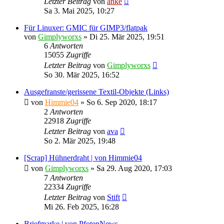
Letzter Beitrag
von
anke
Sa 3. Mai 2025, 10:27
Für Linuxer: GMIC für GIMP3/flatpak
von
Gimplyworxs
»
Di 25. Mär 2025, 19:51
6
Antworten
15055
Zugriffe
Letzter Beitrag
von
Gimplyworxs
So 30. Mär 2025, 16:52
Ausgefranste/gerissene Textil-Objekte (Links)
von
Himmie04
»
So 6. Sep 2020, 18:17
2
Antworten
22918
Zugriffe
Letzter Beitrag
von
ava
So 2. Mär 2025, 19:48
[Scrap] Hühnerdraht | von Himmie04
von
Gimplyworxs
»
Sa 29. Aug 2020, 17:03
7
Antworten
22334
Zugriffe
Letzter Beitrag
von
Stift
Mi 26. Feb 2025, 16:28
Briefmarke | von PfotenNews