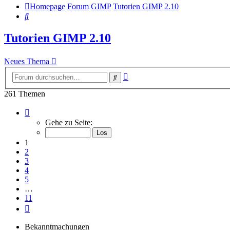
Homepage
Forum
GIMP
Tutorien GIMP 2.10
Suche
Tutorien GIMP 2.10
Neues Thema
Erweiterte
Suche
Suche
261 Themen
Seite
1
Gehe zu Seite:
von
11
1
2
3
4
5
…
11
Nächste
Bekanntmachungen