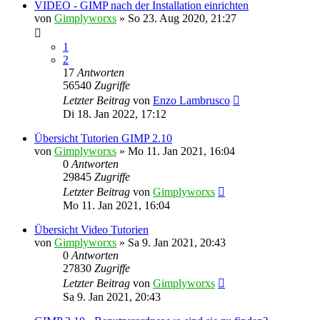
VIDEO - GIMP nach der Installation einrichten
von
Gimplyworxs
»
So 23. Aug 2020, 21:27
1
2
17
Antworten
56540
Zugriffe
Letzter Beitrag
von
Enzo Lambrusco
Di 18. Jan 2022, 17:12
Übersicht Tutorien GIMP 2.10
von
Gimplyworxs
»
Mo 11. Jan 2021, 16:04
0
Antworten
29845
Zugriffe
Letzter Beitrag
von
Gimplyworxs
Mo 11. Jan 2021, 16:04
Übersicht Video Tutorien
von
Gimplyworxs
»
Sa 9. Jan 2021, 20:43
0
Antworten
27830
Zugriffe
Letzter Beitrag
von
Gimplyworxs
Sa 9. Jan 2021, 20:43