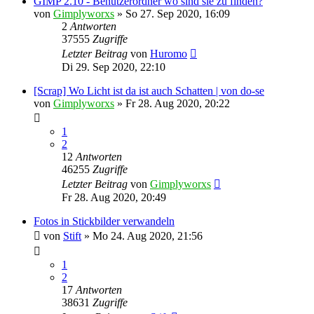
GIMP 2.10 - Benutzerordner wo sind sie zu finden?
von
Gimplyworxs
»
So 27. Sep 2020, 16:09
2
Antworten
37555
Zugriffe
Letzter Beitrag
von
Huromo
Di 29. Sep 2020, 22:10
[Scrap] Wo Licht ist da ist auch Schatten | von do-se
von
Gimplyworxs
»
Fr 28. Aug 2020, 20:22
1
2
12
Antworten
46255
Zugriffe
Letzter Beitrag
von
Gimplyworxs
Fr 28. Aug 2020, 20:49
Fotos in Stickbilder verwandeln
von
Stift
»
Mo 24. Aug 2020, 21:56
1
2
17
Antworten
38631
Zugriffe