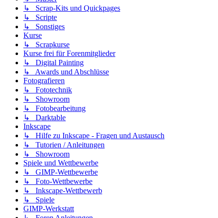
↳ Scrap-Kits und Quickpages
↳ Scripte
↳ Sonstiges
Kurse
↳ Scrapkurse
Kurse frei für Forenmitglieder
↳ Digital Painting
↳ Awards und Abschlüsse
Fotografieren
↳ Fototechnik
↳ Showroom
↳ Fotobearbeitung
↳ Darktable
Inkscape
↳ Hilfe zu Inkscape - Fragen und Austausch
↳ Tutorien / Anleitungen
↳ Showroom
Spiele und Wettbewerbe
↳ GIMP-Wettbewerbe
↳ Foto-Wettbewerbe
↳ Inkscape-Wettbewerb
↳ Spiele
GIMP-Werkstatt
↳ Foren Anleitungen