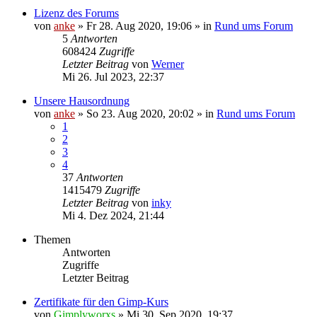
Lizenz des Forums
von
anke
»
Fr 28. Aug 2020, 19:06
» in
Rund ums Forum
5
Antworten
608424
Zugriffe
Letzter Beitrag
von
Werner
Mi 26. Jul 2023, 22:37
Unsere Hausordnung
von
anke
»
So 23. Aug 2020, 20:02
» in
Rund ums Forum
1
2
3
4
37
Antworten
1415479
Zugriffe
Letzter Beitrag
von
inky
Mi 4. Dez 2024, 21:44
Themen
Antworten
Zugriffe
Letzter Beitrag
Zertifikate für den Gimp-Kurs
von
Gimplyworxs
»
Mi 30. Sep 2020, 19:37