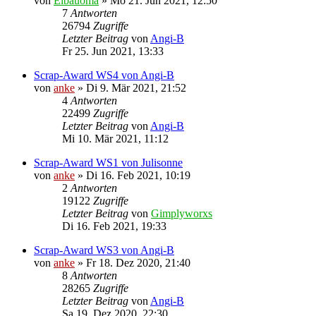
von
Eibauoma
»
Mo 21. Jun 2021, 12:50
7
Antworten
26794
Zugriffe
Letzter Beitrag
von
Angi-B
Fr 25. Jun 2021, 13:33
Scrap-Award WS4 von Angi-B
von
anke
»
Di 9. Mär 2021, 21:52
4
Antworten
22499
Zugriffe
Letzter Beitrag
von
Angi-B
Mi 10. Mär 2021, 11:12
Scrap-Award WS1 von Julisonne
von
anke
»
Di 16. Feb 2021, 10:19
2
Antworten
19122
Zugriffe
Letzter Beitrag
von
Gimplyworxs
Di 16. Feb 2021, 19:33
Scrap-Award WS3 von Angi-B
von
anke
»
Fr 18. Dez 2020, 21:40
8
Antworten
28265
Zugriffe
Letzter Beitrag
von
Angi-B
Sa 19. Dez 2020, 22:30