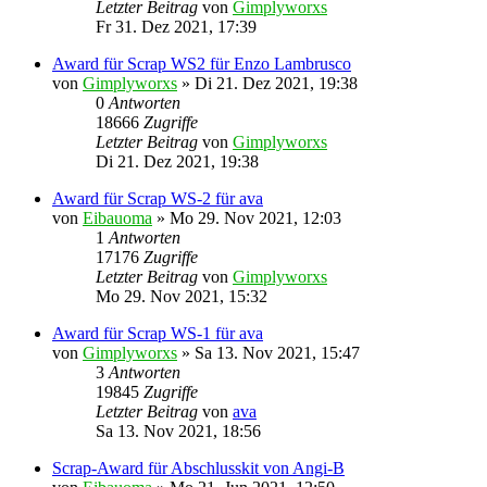
Letzter Beitrag
von
Gimplyworxs
Fr 31. Dez 2021, 17:39
Award für Scrap WS2 für Enzo Lambrusco
von
Gimplyworxs
»
Di 21. Dez 2021, 19:38
0
Antworten
18666
Zugriffe
Letzter Beitrag
von
Gimplyworxs
Di 21. Dez 2021, 19:38
Award für Scrap WS-2 für ava
von
Eibauoma
»
Mo 29. Nov 2021, 12:03
1
Antworten
17176
Zugriffe
Letzter Beitrag
von
Gimplyworxs
Mo 29. Nov 2021, 15:32
Award für Scrap WS-1 für ava
von
Gimplyworxs
»
Sa 13. Nov 2021, 15:47
3
Antworten
19845
Zugriffe
Letzter Beitrag
von
ava
Sa 13. Nov 2021, 18:56
Scrap-Award für Abschlusskit von Angi-B