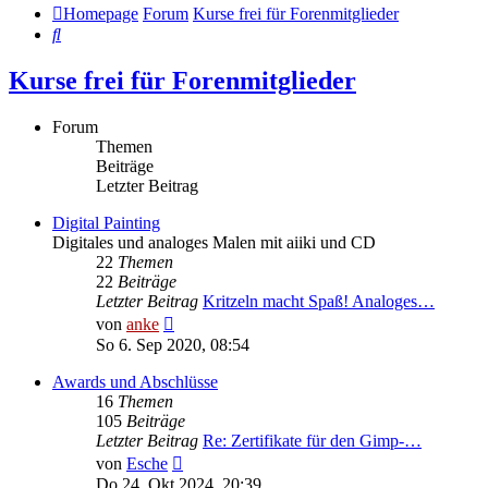
Homepage
Forum
Kurse frei für Forenmitglieder
Suche
Kurse frei für Forenmitglieder
Forum
Themen
Beiträge
Letzter Beitrag
Digital Painting
Digitales und analoges Malen mit aiiki und CD
22
Themen
22
Beiträge
Letzter Beitrag
Kritzeln macht Spaß! Analoges…
Neuester
von
anke
Beitrag
So 6. Sep 2020, 08:54
Awards und Abschlüsse
16
Themen
105
Beiträge
Letzter Beitrag
Re: Zertifikate für den Gimp-…
Neuester
von
Esche
Beitrag
Do 24. Okt 2024, 20:39