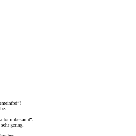
emeinfrei“!
ube.
Autor unbekannt“.
sehr gering.
chreiben.