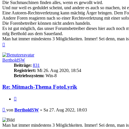
Die Suchmaschinen finden alles, wenn es gewollt wird.
Und nur weil es geduldet scheint, und andere es auch so machen, ist e
Eine Autoren-Rechtsverletzung kann mächtig Ärger bringen. Dem Fo
Andere Foren reagieren nach so einer Rechtsverletzung mit einer sofor
Die Forenbetreiber können nicht anders handeln.
Es ist gut möglich, das unser Forumsbetreiber dieses hier auch noch ma
mfg Berthold aus dem Sauerland.
Man hat immer mindestens 3 Möglichkeiten. Immer! Sei denn, man is
Nach
oben
BertholdSW
Beiträge:
831
Registriert:
Mi 26. Aug 2020, 18:54
Betriebssystem:
Win-8
Re: Mitmach-Thema FotoLyrik
Zitieren
Beitrag
von
BertholdSW
»
Sa 27. Aug 2022, 18:03
Man hat immer mindestens 3 Möglichkeiten. Immer! Sei denn, man is