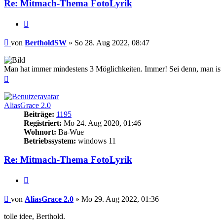
Re: Mitmach-Thema FotoLyrik
Zitieren
Beitrag
von
BertholdSW
»
So 28. Aug 2022, 08:47
Man hat immer mindestens 3 Möglichkeiten. Immer! Sei denn, man is
Nach
oben
AliasGrace 2.0
Beiträge:
1195
Registriert:
Mo 24. Aug 2020, 01:46
Wohnort:
Ba-Wue
Betriebssystem:
windows 11
Re: Mitmach-Thema FotoLyrik
Zitieren
Beitrag
von
AliasGrace 2.0
»
Mo 29. Aug 2022, 01:36
tolle idee, Berthold.