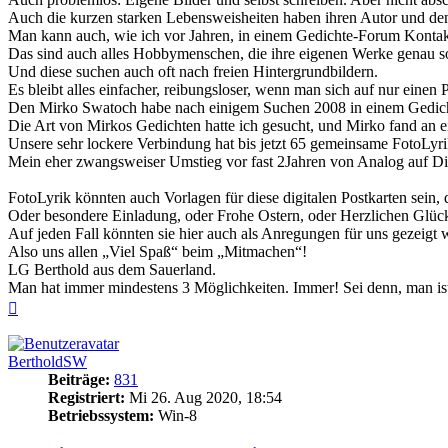
Auch die kurzen starken Lebensweisheiten haben ihren Autor und de
Man kann auch, wie ich vor Jahren, in einem Gedichte-Forum Konta
Das sind auch alles Hobbymenschen, die ihre eigenen Werke genau so 
Und diese suchen auch oft nach freien Hintergrundbildern.
Es bleibt alles einfacher, reibungsloser, wenn man sich auf nur einen 
Den Mirko Swatoch habe nach einigem Suchen 2008 in einem Gedich
Die Art von Mirkos Gedichten hatte ich gesucht, und Mirko fand an ei
Unsere sehr lockere Verbindung hat bis jetzt 65 gemeinsame FotoLyri
Mein eher zwangsweiser Umstieg vor fast 2Jahren von Analog auf Digit
FotoLyrik könnten auch Vorlagen für diese digitalen Postkarten sein,
Oder besondere Einladung, oder Frohe Ostern, oder Herzlichen Glückw
Auf jeden Fall könnten sie hier auch als Anregungen für uns gezeigt
Also uns allen „Viel Spaß“ beim „Mitmachen“!
LG Berthold aus dem Sauerland.
Man hat immer mindestens 3 Möglichkeiten. Immer! Sei denn, man is
Nach
oben
BertholdSW
Beiträge:
831
Registriert:
Mi 26. Aug 2020, 18:54
Betriebssystem:
Win-8