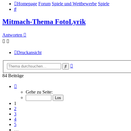
Homepage
Forum
Spiele und Wettbewerbe
Spiele
Suche
Mitmach-Thema FotoLyrik
Antworten
Druckansicht
Erweiterte
Suche
Suche
84 Beiträge
Seite
1
Gehe zu Seite:
von
9
1
2
3
4
5
…