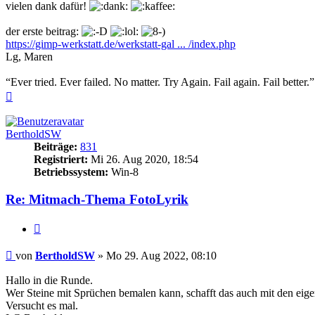
vielen dank dafür!
der erste beitrag:
https://gimp-werkstatt.de/werkstatt-gal ... /index.php
Lg, Maren
“Ever tried. Ever failed. No matter. Try Again. Fail again. Fail bette
Nach
oben
BertholdSW
Beiträge:
831
Registriert:
Mi 26. Aug 2020, 18:54
Betriebssystem:
Win-8
Re: Mitmach-Thema FotoLyrik
Zitieren
Beitrag
von
BertholdSW
»
Mo 29. Aug 2022, 08:10
Hallo in die Runde.
Wer Steine mit Sprüchen bemalen kann, schafft das auch mit den eige
Versucht es mal.