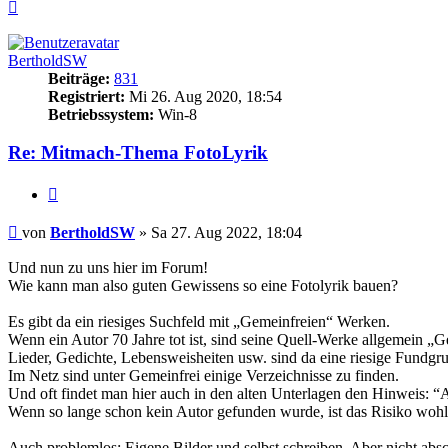
Nach
oben
BertholdSW
Beiträge:
831
Registriert:
Mi 26. Aug 2020, 18:54
Betriebssystem:
Win-8
Re: Mitmach-Thema FotoLyrik
Zitieren
Beitrag
von
BertholdSW
»
Sa 27. Aug 2022, 18:04
Und nun zu uns hier im Forum!
Wie kann man also guten Gewissens so eine Fotolyrik bauen?
Es gibt da ein riesiges Suchfeld mit „Gemeinfreien“ Werken.
Wenn ein Autor 70 Jahre tot ist, sind seine Quell-Werke allgemein „G
Lieder, Gedichte, Lebensweisheiten usw. sind da eine riesige Fundgr
Im Netz sind unter Gemeinfrei einige Verzeichnisse zu finden.
Und oft findet man hier auch in den alten Unterlagen den Hinweis: “
Wenn so lange schon kein Autor gefunden wurde, ist das Risiko wohl 
Auch problemlos: Eigene Bilder und selbst schreiben. Aber nicht abs