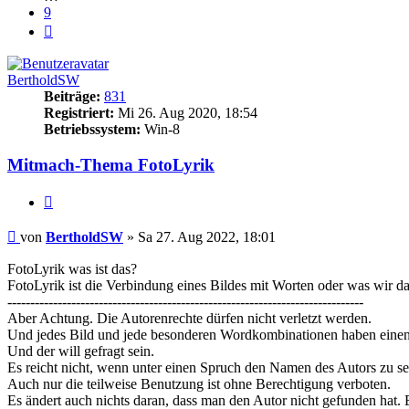
9
Nächste
BertholdSW
Beiträge:
831
Registriert:
Mi 26. Aug 2020, 18:54
Betriebssystem:
Win-8
Mitmach-Thema FotoLyrik
Zitieren
Beitrag
von
BertholdSW
»
Sa 27. Aug 2022, 18:01
FotoLyrik was ist das?
FotoLyrik ist die Verbindung eines Bildes mit Worten oder was wir d
------------------------------------------------------------------------------
Aber Achtung. Die Autorenrechte dürfen nicht verletzt werden.
Und jedes Bild und jede besonderen Wordkombinationen haben einen
Und der will gefragt sein.
Es reicht nicht, wenn unter einen Spruch den Namen des Autors zu se
Auch nur die teilweise Benutzung ist ohne Berechtigung verboten.
Es ändert auch nichts daran, dass man den Autor nicht gefunden hat. 