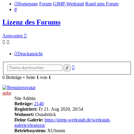
Homepage
Forum
GIMP-Werkstatt
Rund ums Forum
Suche
Lizenz des Forums
Antworten
Druckansicht
Erweiterte
Suche
Suche
6 Beiträge • Seite
1
von
1
anke
Site Admin
Beiträge:
2140
Registriert:
Fr 21. Aug 2020, 20:54
Wohnort:
Osnabrück
Deine Galerie:
https://gimp-werkstatt.de/werkstatt-
galerie/eleanora/
Betriebssystem:
XUbuntu