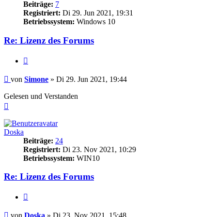
Beiträge:
7
Registriert:
Di 29. Jun 2021, 19:31
Betriebssystem:
Windows 10
Re: Lizenz des Forums
Zitieren
Beitrag
von
Simone
»
Di 29. Jun 2021, 19:44
Gelesen und Verstanden
Nach
oben
Doska
Beiträge:
24
Registriert:
Di 23. Nov 2021, 10:29
Betriebssystem:
WIN10
Re: Lizenz des Forums
Zitieren
Beitrag
von
Doska
»
Di 23. Nov 2021, 15:48