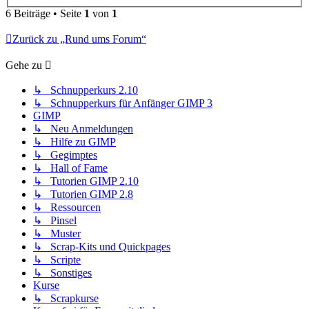
6 Beiträge • Seite
1
von
1
Zurück zu „Rund ums Forum“
Gehe zu
↳ Schnupperkurs 2.10
↳ Schnupperkurs für Anfänger GIMP 3
GIMP
↳ Neu Anmeldungen
↳ Hilfe zu GIMP
↳ Gegimptes
↳ Hall of Fame
↳ Tutorien GIMP 2.10
↳ Tutorien GIMP 2.8
↳ Ressourcen
↳ Pinsel
↳ Muster
↳ Scrap-Kits und Quickpages
↳ Scripte
↳ Sonstiges
Kurse
↳ Scrapkurse