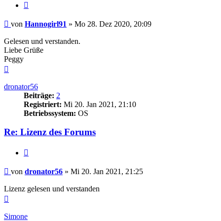
Zitieren
Beitrag
von
Hannogirl91
»
Mo 28. Dez 2020, 20:09
Gelesen und verstanden.
Liebe Grüße
Peggy
Nach
oben
dronator56
Beiträge:
2
Registriert:
Mi 20. Jan 2021, 21:10
Betriebssystem:
OS
Re: Lizenz des Forums
Zitieren
Beitrag
von
dronator56
»
Mi 20. Jan 2021, 21:25
Lizenz gelesen und verstanden
Nach
oben
Simone