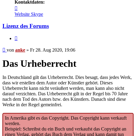
Kontaktdaten:
Kontaktdaten
von
Website
Skype
anke
Lizenz des Forums
Zitieren
Beitrag
von
anke
»
Fr 28. Aug 2020, 19:06
Das Urheberrecht
In Deutschland gilt das Urheberrecht. Dies besagt, dass jedes Werk,
dass wir erstellen dem Autor oder Künstler gehört. Dieses
Urheberrecht kann nicht veräußert werden, man kann also nicht
darauf verzichten. Das Urheberrecht gilt in der Regel bis 70 Jahre
nach dem Tod des Autors bzw. des Künstlers. Danach sind diese
Werke in der Regel gemeinfrei.
In Amerika gibt es das Copyright. Das Copyright kann verkauft
werden.
Beispiel: Schreibst du ein Buch und verkaufst das Copyright an
einen Verlag, gehört das Buch dem Verlag und kann damit tun