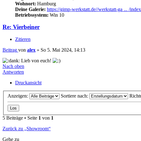
Wohnort:
Hamburg
Deine Galerie:
https://gimp-werkstatt.de//werkstatt-ga ... /inde
Betriebssystem:
Win 10
Re: Vierbeiner
Zitieren
Beitrag
von
alex
»
So 5. Mai 2024, 14:13
Lieb von euch!
Nach oben
Antworten
Druckansicht
Anzeigen:
Sortiere nach:
Richt
5 Beiträge • Seite
1
von
1
Zurück zu „Showroom“
Gehe zu