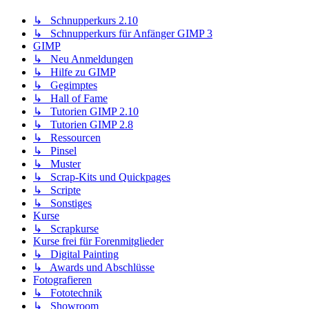
↳ Schnupperkurs 2.10
↳ Schnupperkurs für Anfänger GIMP 3
GIMP
↳ Neu Anmeldungen
↳ Hilfe zu GIMP
↳ Gegimptes
↳ Hall of Fame
↳ Tutorien GIMP 2.10
↳ Tutorien GIMP 2.8
↳ Ressourcen
↳ Pinsel
↳ Muster
↳ Scrap-Kits und Quickpages
↳ Scripte
↳ Sonstiges
Kurse
↳ Scrapkurse
Kurse frei für Forenmitglieder
↳ Digital Painting
↳ Awards und Abschlüsse
Fotografieren
↳ Fototechnik
↳ Showroom