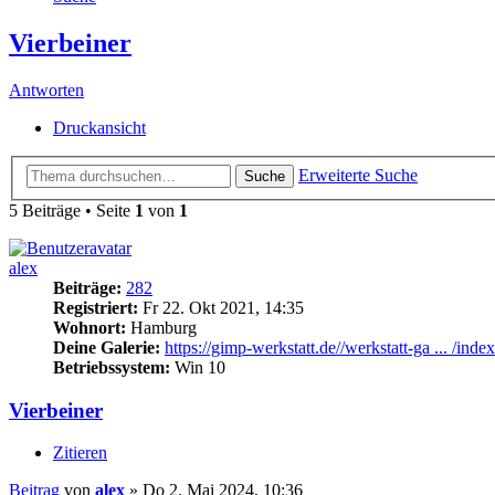
Vierbeiner
Antworten
Druckansicht
Erweiterte Suche
Suche
5 Beiträge • Seite
1
von
1
alex
Beiträge:
282
Registriert:
Fr 22. Okt 2021, 14:35
Wohnort:
Hamburg
Deine Galerie:
https://gimp-werkstatt.de//werkstatt-ga ... /inde
Betriebssystem:
Win 10
Vierbeiner
Zitieren
Beitrag
von
alex
»
Do 2. Mai 2024, 10:36