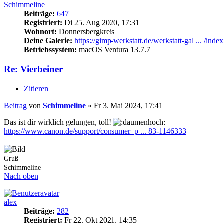
Schimmeline
Beiträge:
647
Registriert:
Di 25. Aug 2020, 17:31
Wohnort:
Donnersbergkreis
Deine Galerie:
https://gimp-werkstatt.de/werkstatt-gal ... /inde
Betriebssystem:
macOS Ventura 13.7.7
Re: Vierbeiner
Zitieren
Beitrag
von
Schimmeline
»
Fr 3. Mai 2024, 17:41
Das ist dir wirklich gelungen, toll!
https://www.canon.de/support/consumer_p ... 83-1146333
Gruß
Schimmeline
Nach oben
alex
Beiträge:
282
Registriert:
Fr 22. Okt 2021, 14:35