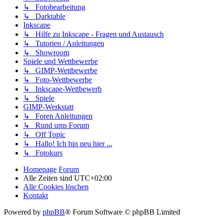
↳ Fotobearbeitung
↳ Darktable
Inkscape
↳ Hilfe zu Inkscape - Fragen und Austausch
↳ Tutorien / Anleitungen
↳ Showroom
Spiele und Wettbewerbe
↳ GIMP-Wettbewerbe
↳ Foto-Wettbewerbe
↳ Inkscape-Wettbewerb
↳ Spiele
GIMP-Werkstatt
↳ Foren Anleitungen
↳ Rund ums Forum
↳ Off Topic
↳ Hallo! Ich bin neu hier ...
↳ Fotokurs
Homepage
Forum
Alle Zeiten sind
UTC+02:00
Alle Cookies löschen
Kontakt
Powered by
phpBB
® Forum Software © phpBB Limited