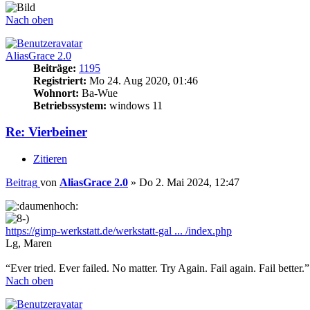
Nach oben
AliasGrace 2.0
Beiträge:
1195
Registriert:
Mo 24. Aug 2020, 01:46
Wohnort:
Ba-Wue
Betriebssystem:
windows 11
Re: Vierbeiner
Zitieren
Beitrag
von
AliasGrace 2.0
»
Do 2. Mai 2024, 12:47
https://gimp-werkstatt.de/werkstatt-gal ... /index.php
Lg, Maren
“Ever tried. Ever failed. No matter. Try Again. Fail again. Fail bette
Nach oben