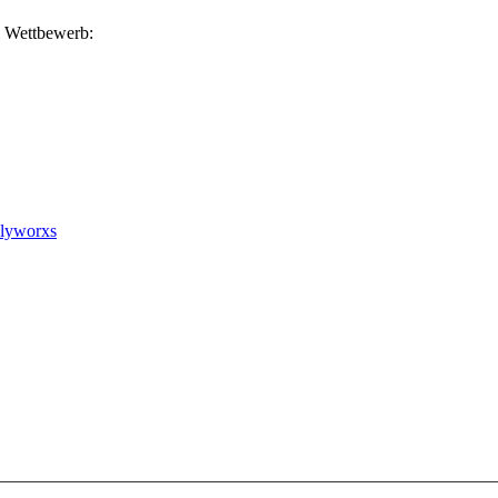
m Wettbewerb:
mplyworxs