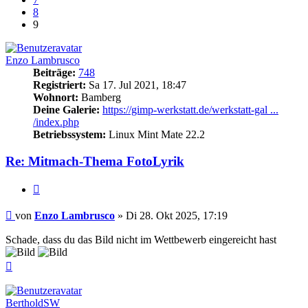
8
9
Enzo Lambrusco
Beiträge:
748
Registriert:
Sa 17. Jul 2021, 18:47
Wohnort:
Bamberg
Deine Galerie:
https://gimp-werkstatt.de/werkstatt-gal ...
/index.php
Betriebssystem:
Linux Mint Mate 22.2
Re: Mitmach-Thema FotoLyrik
Zitieren
Beitrag
von
Enzo Lambrusco
»
Di 28. Okt 2025, 17:19
Schade, dass du das Bild nicht im Wettbewerb eingereicht hast
Nach
oben
BertholdSW