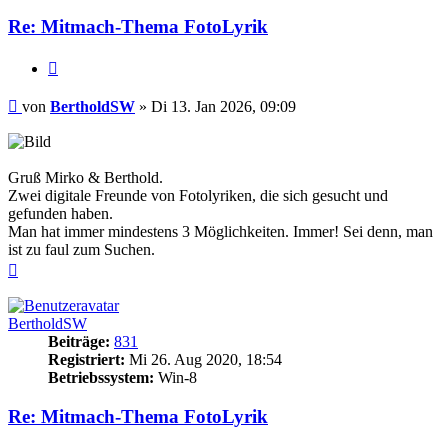
Re: Mitmach-Thema FotoLyrik
Zitieren
Beitrag
von
BertholdSW
»
Di 13. Jan 2026, 09:09
Gruß Mirko & Berthold.
Zwei digitale Freunde von Fotolyriken, die sich gesucht und
gefunden haben.
Man hat immer mindestens 3 Möglichkeiten. Immer! Sei denn, man
ist zu faul zum Suchen.
Nach
oben
BertholdSW
Beiträge:
831
Registriert:
Mi 26. Aug 2020, 18:54
Betriebssystem:
Win-8
Re: Mitmach-Thema FotoLyrik