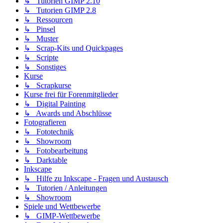
↳ Tutorien GIMP 2.10
↳ Tutorien GIMP 2.8
↳ Ressourcen
↳ Pinsel
↳ Muster
↳ Scrap-Kits und Quickpages
↳ Scripte
↳ Sonstiges
Kurse
↳ Scrapkurse
Kurse frei für Forenmitglieder
↳ Digital Painting
↳ Awards und Abschlüsse
Fotografieren
↳ Fototechnik
↳ Showroom
↳ Fotobearbeitung
↳ Darktable
Inkscape
↳ Hilfe zu Inkscape - Fragen und Austausch
↳ Tutorien / Anleitungen
↳ Showroom
Spiele und Wettbewerbe
↳ GIMP-Wettbewerbe