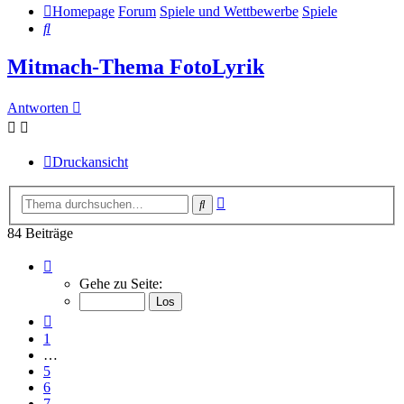
Homepage
Forum
Spiele und Wettbewerbe
Spiele
Suche
Mitmach-Thema FotoLyrik
Antworten
Druckansicht
Erweiterte
Suche
Suche
84 Beiträge
Seite
9
Gehe zu Seite:
von
9
Vorherige
1
…
5
6
7