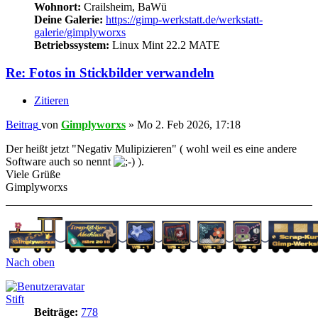
Wohnort:
Crailsheim, BaWü
Deine Galerie:
https://gimp-werkstatt.de/werkstatt-
galerie/gimplyworxs
Betriebssystem:
Linux Mint 22.2 MATE
Re: Fotos in Stickbilder verwandeln
Zitieren
Beitrag
von
Gimplyworxs
»
Mo 2. Feb 2026, 17:18
Der heißt jetzt "Negativ Mulipizieren" ( wohl weil es eine andere
Software auch so nennt
).
Viele Grüße
Gimplyworxs
Nach oben
Stift
Beiträge:
778