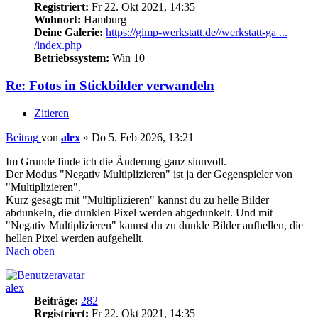
Registriert:
Fr 22. Okt 2021, 14:35
Wohnort:
Hamburg
Deine Galerie:
https://gimp-werkstatt.de//werkstatt-ga ...
/index.php
Betriebssystem:
Win 10
Re: Fotos in Stickbilder verwandeln
Zitieren
Beitrag
von
alex
»
Do 5. Feb 2026, 13:21
Im Grunde finde ich die Änderung ganz sinnvoll.
Der Modus "Negativ Multiplizieren" ist ja der Gegenspieler von
"Multiplizieren".
Kurz gesagt: mit "Multiplizieren" kannst du zu helle Bilder
abdunkeln, die dunklen Pixel werden abgedunkelt. Und mit
"Negativ Multiplizieren" kannst du zu dunkle Bilder aufhellen, die
hellen Pixel werden aufgehellt.
Nach oben
alex
Beiträge:
282
Registriert:
Fr 22. Okt 2021, 14:35