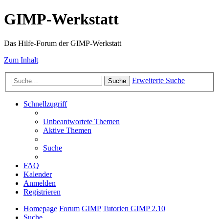
GIMP-Werkstatt
Das Hilfe-Forum der GIMP-Werkstatt
Zum Inhalt
Erweiterte Suche
Suche
Schnellzugriff
Unbeantwortete Themen
Aktive Themen
Suche
FAQ
Kalender
Anmelden
Registrieren
Homepage
Forum
GIMP
Tutorien GIMP 2.10
Suche