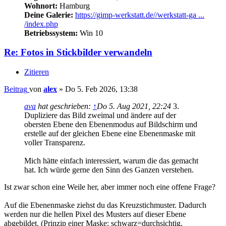
Wohnort:
Hamburg
Deine Galerie:
https://gimp-werkstatt.de//werkstatt-ga ...
/index.php
Betriebssystem:
Win 10
Re: Fotos in Stickbilder verwandeln
Zitieren
Beitrag
von
alex
»
Do 5. Feb 2026, 13:38
ava
hat geschrieben:
↑
Do 5. Aug 2021, 22:24
3.
Dupliziere das Bild zweimal und ändere auf der
obersten Ebene den Ebenenmodus auf Bildschirm und
erstelle auf der gleichen Ebene eine Ebenenmaske mit
voller Transparenz.
Mich hätte einfach interessiert, warum die das gemacht
hat. Ich würde gerne den Sinn des Ganzen verstehen.
Ist zwar schon eine Weile her, aber immer noch eine offene Frage?
Auf die Ebenenmaske ziehst du das Kreuzstichmuster. Dadurch
werden nur die hellen Pixel des Musters auf dieser Ebene
abgebildet. (Prinzip einer Maske: schwarz=durchsichtig,