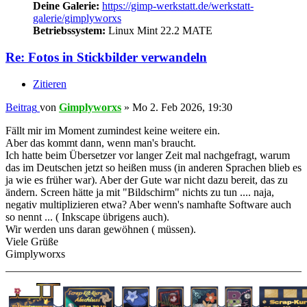
Deine Galerie:
https://gimp-werkstatt.de/werkstatt-
galerie/gimplyworxs
Betriebssystem:
Linux Mint 22.2 MATE
Re: Fotos in Stickbilder verwandeln
Zitieren
Beitrag
von
Gimplyworxs
»
Mo 2. Feb 2026, 19:30
Fällt mir im Moment zumindest keine weitere ein.
Aber das kommt dann, wenn man's braucht.
Ich hatte beim Übersetzer vor langer Zeit mal nachgefragt, warum
das im Deutschen jetzt so heißen muss (in anderen Sprachen blieb es
ja wie es früher war). Aber der Gute war nicht dazu bereit, das zu
ändern. Screen hätte ja mit "Bildschirm" nichts zu tun .... naja,
negativ multiplizieren etwa? Aber wenn's namhafte Software auch
so nennt ... ( Inkscape übrigens auch).
Wir werden uns daran gewöhnen ( müssen).
Viele Grüße
Gimplyworxs