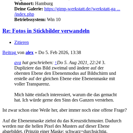
Wohnort:
Hamburg
Deine Galerie:
https://gimp-werkstatt.de//werkstatt-ga ...
/index.php
Betriebssystem:
Win 10
Re: Fotos in Stickbilder verwandeln
Zitieren
Beitrag
von
alex
»
Do 5. Feb 2026, 13:38
ava
hat geschrieben:
↑
Do 5. Aug 2021, 22:24
3.
Dupliziere das Bild zweimal und ändere auf der
obersten Ebene den Ebenenmodus auf Bildschirm und
erstelle auf der gleichen Ebene eine Ebenenmaske mit
voller Transparenz.
Mich hätte einfach interessiert, warum die das gemacht
hat. Ich würde gerne den Sinn des Ganzen verstehen.
Ist zwar schon eine Weile her, aber immer noch eine offene Frage?
Auf die Ebenenmaske ziehst du das Kreuzstichmuster. Dadurch
werden nur die hellen Pixel des Musters auf dieser Ebene
abgebildet. (Prinzip einer Maske: schwarz=durchsichtig,