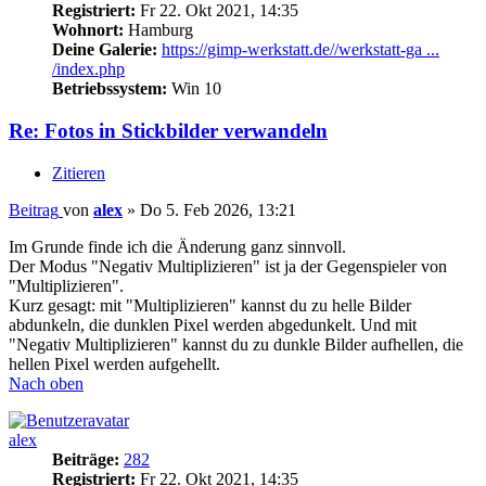
Registriert:
Fr 22. Okt 2021, 14:35
Wohnort:
Hamburg
Deine Galerie:
https://gimp-werkstatt.de//werkstatt-ga ...
/index.php
Betriebssystem:
Win 10
Re: Fotos in Stickbilder verwandeln
Zitieren
Beitrag
von
alex
»
Do 5. Feb 2026, 13:21
Im Grunde finde ich die Änderung ganz sinnvoll.
Der Modus "Negativ Multiplizieren" ist ja der Gegenspieler von
"Multiplizieren".
Kurz gesagt: mit "Multiplizieren" kannst du zu helle Bilder
abdunkeln, die dunklen Pixel werden abgedunkelt. Und mit
"Negativ Multiplizieren" kannst du zu dunkle Bilder aufhellen, die
hellen Pixel werden aufgehellt.
Nach oben
alex
Beiträge:
282
Registriert:
Fr 22. Okt 2021, 14:35