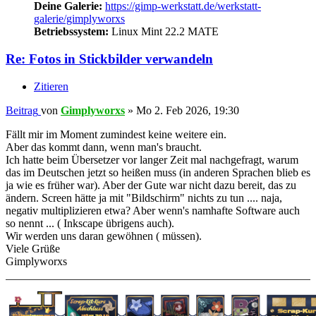
Deine Galerie:
https://gimp-werkstatt.de/werkstatt-
galerie/gimplyworxs
Betriebssystem:
Linux Mint 22.2 MATE
Re: Fotos in Stickbilder verwandeln
Zitieren
Beitrag
von
Gimplyworxs
»
Mo 2. Feb 2026, 19:30
Fällt mir im Moment zumindest keine weitere ein.
Aber das kommt dann, wenn man's braucht.
Ich hatte beim Übersetzer vor langer Zeit mal nachgefragt, warum
das im Deutschen jetzt so heißen muss (in anderen Sprachen blieb es
ja wie es früher war). Aber der Gute war nicht dazu bereit, das zu
ändern. Screen hätte ja mit "Bildschirm" nichts zu tun .... naja,
negativ multiplizieren etwa? Aber wenn's namhafte Software auch
so nennt ... ( Inkscape übrigens auch).
Wir werden uns daran gewöhnen ( müssen).
Viele Grüße
Gimplyworxs