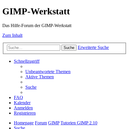
GIMP-Werkstatt
Das Hilfe-Forum der GIMP-Werkstatt
Zum Inhalt
Erweiterte Suche
Suche
Schnellzugriff
Unbeantwortete Themen
Aktive Themen
Suche
FAQ
Kalender
Anmelden
Registrieren
Homepage
Forum
GIMP
Tutorien GIMP 2.10
Suche