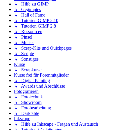
↳ Hilfe zu GIMP
↳ Gegimptes
↳ Hall of Fame
↳ Tutorien GIMP 2.10
↳ Tutorien GIMP 2.8
↳ Ressourcen
↳ Pinsel
↳ Muster
↳ Scrap-Kits und Quickpages
↳ Scripte
↳ Sonstiges
Kurse
↳ Scrapkurse
Kurse frei für Forenmitglieder
↳ Digital Painting
↳ Awards und Abschlüsse
Fotografieren
↳ Fototechnik
↳ Showroom
↳ Fotobearbeitung
↳ Darktable
Inkscape
↳ Hilfe zu Inkscape - Fragen und Austausch
↳ Tutorien / Anleitungen