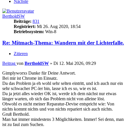
Nächste
BertholdSW
Beiträge:
831
Registriert:
Mi 26. Aug 2020, 18:54
Betriebssystem:
Win-8
Re: Mitmach-Thema: Wandern mit der Lichterfalle.
Zitieren
Beitrag
von
BertholdSW
»
Di 12. Mai 2026, 09:29
Gimplyworxs Danke für Deine Antwort.
Bei mir ist Chrome im Einsatz.
Da das Problem ja eh wohl sehr selten eintritt, und ich auch nur ein
sehr schwacher PC-ler bin, lasse ich es so, wie es ist.
Da ja jetzt alles wieder OK ist, werde ich dem nächst nur etwas
länger warten, ob sich das Problem nicht von alleine löst.
Obwohl es nicht meiner Reparatur-Devise entspricht wie: Von
nichts kommt nichts und von nichts repariert sich auch nichts.
Gruß Berthold.
Man hat immer mindestens 3 Möglichkeiten. Immer! Sei denn, man
ist zu faul zum Suchen.