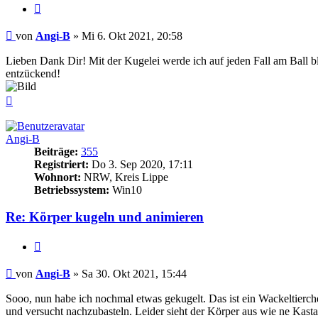
Zitieren
Beitrag
von
Angi-B
»
Mi 6. Okt 2021, 20:58
Lieben Dank Dir! Mit der Kugelei werde ich auf jeden Fall am Ball b
entzückend!
Nach
oben
Angi-B
Beiträge:
355
Registriert:
Do 3. Sep 2020, 17:11
Wohnort:
NRW, Kreis Lippe
Betriebssystem:
Win10
Re: Körper kugeln und animieren
Zitieren
Beitrag
von
Angi-B
»
Sa 30. Okt 2021, 15:44
Sooo, nun habe ich nochmal etwas gekugelt. Das ist ein Wackeltierc
und versucht nachzubasteln. Leider sieht der Körper aus wie ne Kast