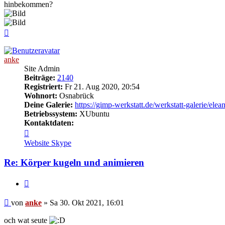
hinbekommen?
Nach
oben
anke
Site Admin
Beiträge:
2140
Registriert:
Fr 21. Aug 2020, 20:54
Wohnort:
Osnabrück
Deine Galerie:
https://gimp-werkstatt.de/werkstatt-galerie/elea
Betriebssystem:
XUbuntu
Kontaktdaten:
Kontaktdaten
von
Website
Skype
anke
Re: Körper kugeln und animieren
Zitieren
Beitrag
von
anke
»
Sa 30. Okt 2021, 16:01
och wat seute