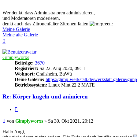
Wer denkt, dass Administratoren administrieren,
und Moderatoren moderieren,
denkt auch das Zitronenfalter Zitronen falten
Meine Galerie
Meine alte Galerie
Nach
oben
Gimplyworxs
Beiträge:
3670
Registriert:
Sa 22. Aug 2020, 09:11
Wohnort:
Crailsheim, BaWü
Deine Galerie:
https://gimp-werkstatt.de/werkstatt-galerie/gi
Betriebssystem:
Linux Mint 22.2 MATE
Re: Körper kugeln und animieren
Zitieren
Beitrag
von
Gimplyworxs
»
Sa 30. Okt 2021, 20:12
Hallo Angi,