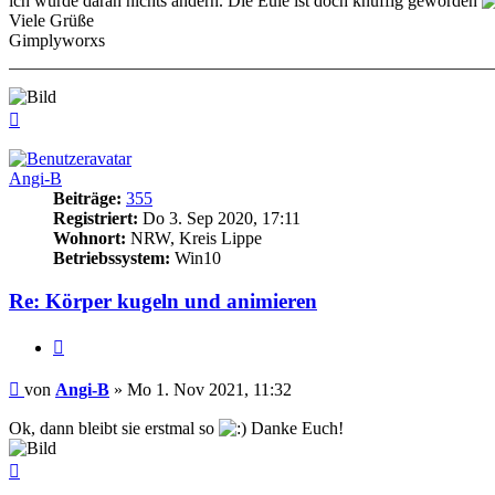
ich würde daran nichts ändern. Die Eule ist doch knuffig geworden
Viele Grüße
Gimplyworxs
Nach
oben
Angi-B
Beiträge:
355
Registriert:
Do 3. Sep 2020, 17:11
Wohnort:
NRW, Kreis Lippe
Betriebssystem:
Win10
Re: Körper kugeln und animieren
Zitieren
Beitrag
von
Angi-B
»
Mo 1. Nov 2021, 11:32
Ok, dann bleibt sie erstmal so
Danke Euch!
Nach
oben