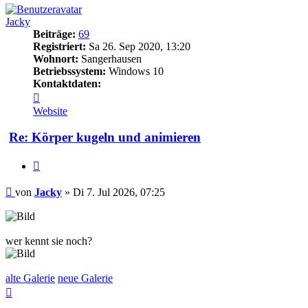
Jacky
Beiträge:
69
Registriert:
Sa 26. Sep 2020, 13:20
Wohnort:
Sangerhausen
Betriebssystem:
Windows 10
Kontaktdaten:
Kontaktdaten
von
Website
Jacky
Re: Körper kugeln und animieren
Zitieren
Beitrag
von
Jacky
»
Di 7. Jul 2026, 07:25
wer kennt sie noch?
alte Galerie
neue Galerie
Nach
oben