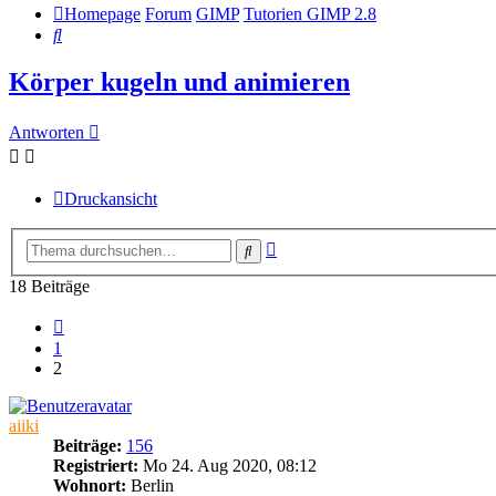
Homepage
Forum
GIMP
Tutorien GIMP 2.8
Suche
Körper kugeln und animieren
Antworten
Druckansicht
Erweiterte
Suche
Suche
18 Beiträge
Vorherige
1
2
aiiki
Beiträge:
156
Registriert:
Mo 24. Aug 2020, 08:12
Wohnort:
Berlin